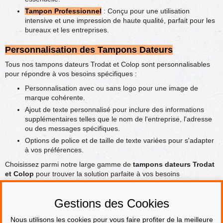
Tampon Professionnel
: Conçu pour une utilisation
intensive et une impression de haute qualité, parfait pour les
bureaux et les entreprises.
Personnalisation des Tampons Dateurs
Tous nos tampons dateurs Trodat et Colop sont personnalisables
pour répondre à vos besoins spécifiques :
Personnalisation avec ou sans logo pour une image de
marque cohérente.
Ajout de texte personnalisé pour inclure des informations
supplémentaires telles que le nom de l'entreprise, l'adresse
ou des messages spécifiques.
Options de police et de taille de texte variées pour s'adapter
à vos préférences.
Choisissez parmi notre large gamme de
tampons dateurs Trodat
et Colop
pour trouver la solution parfaite à vos besoins
d'impression. Que vous ayez besoin d'un tampon rectangulaire,
rond, ovale ou carré, avec encrage intégré ou séparé, nos tampons
Gestions des Cookies
sont conçus pour offrir durabilité, facilité d'utilisation et
personnalisation.
Nous utilisons les cookies pour vous faire profiter de la meilleure