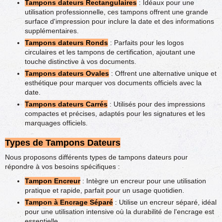
Tampons dateurs Rectangulaires
: Idéaux pour une
utilisation professionnelle, ces tampons offrent une grande
surface d'impression pour inclure la date et des informations
supplémentaires.
Tampons dateurs Ronds
: Parfaits pour les logos
circulaires et les tampons de certification, ajoutant une
touche distinctive à vos documents.
Tampons dateurs Ovales
: Offrent une alternative unique et
esthétique pour marquer vos documents officiels avec la
date.
Tampons dateurs Carrés
: Utilisés pour des impressions
compactes et précises, adaptés pour les signatures et les
marquages officiels.
Types de Tampons Dateurs
Nous proposons différents types de tampons dateurs pour
répondre à vos besoins spécifiques :
Tampon Encreur
: Intègre un encreur pour une utilisation
pratique et rapide, parfait pour un usage quotidien.
Tampon à Encrage Séparé
: Utilise un encreur séparé, idéal
pour une utilisation intensive où la durabilité de l'encrage est
essentielle.