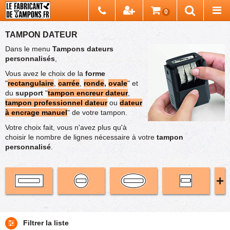
Chercher
0
Recherch
TAMPON DATEUR
Dans le menu
Tampons dateurs
personnalisés
,
Vous avez le choix de la
forme
"
rectangulaire
,
carrée
,
ronde
,
ovale
" et
du
support
"
tampon encreur dateur
,
tampon professionnel dateur
ou
dateur
à encrage manuel
" de votre tampon.
Votre choix fait, vous n'avez plus qu'à
choisir le nombre de lignes nécessaire à votre
tampon
personnalisé
.
+
Tampon
Tampon
éco
promo
Filtrer la liste