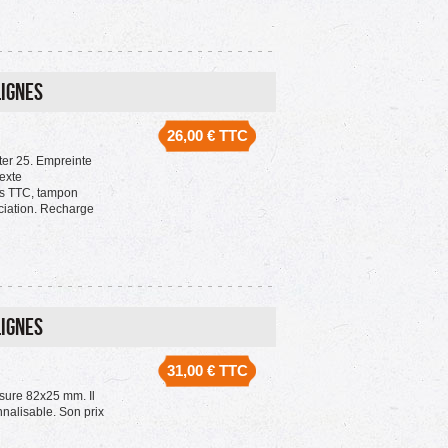
lignes
26,00 €
TTC
er 25. Empreinte
exte
os TTC, tampon
ciation. Recharge
lignes
31,00 €
TTC
sure 82x25 mm. Il
nalisable. Son prix