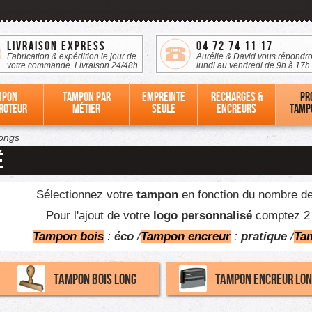
Livraison Express
04 72 74 11 17
Fabrication & expédition le jour de
Aurélie & David vous répondro
votre commande. Livraison 24/48h.
lundi au vendredi de 9h à 17h.
mpon
Tampon par
Empreinte
Recharges &
Pr
roteur
métier
seule
Encreurs
tamp
ongs
é
Sélectionnez votre
tampon
en fonction du nombre de
Pour l'ajout de votre
logo personnalisé
comptez 2 
Tampon bois
:
éco
/
Tampon encreur
:
pratique
/
Ta
Tampon bois long
Tampon encreur lo