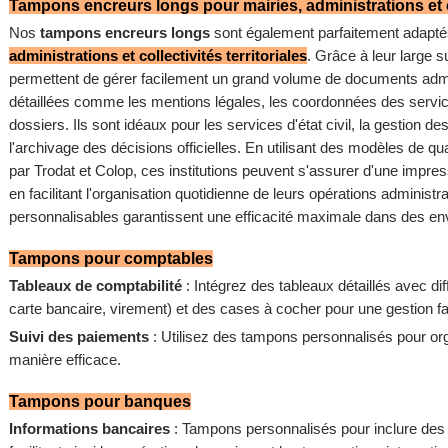
Tampons encreurs longs pour mairies, administrations et col
Nos
tampons encreurs longs
sont également parfaitement adapté
administrations et collectivités territoriales
. Grâce à leur large 
permettent de gérer facilement un grand volume de documents admin
détaillées comme les mentions légales, les coordonnées des servi
dossiers. Ils sont idéaux pour les services d'état civil, la gestion de
l'archivage des décisions officielles. En utilisant des modèles de
par Trodat et Colop, ces institutions peuvent s'assurer d'une impres
en facilitant l'organisation quotidienne de leurs opérations adminis
personnalisables garantissent une efficacité maximale dans des en
Tampons pour comptables
Tableaux de comptabilité
: Intégrez des tableaux détaillés avec d
carte bancaire, virement) et des cases à cocher pour une gestion fa
Suivi des paiements
: Utilisez des tampons personnalisés pour org
manière efficace.
Tampons pour banques
Informations bancaires
: Tampons personnalisés pour inclure des i