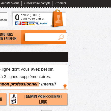
Identifez-vous
Créez votre compte
Contact
0
article (
0,00 €
)
dans votre panier
nt du
omotions
on encreur
 ligne dont vous avez besoin.
à 3 lignes supplémentaires.
mpon professionnel
:
intensif
Tampon professionnel
ng
long