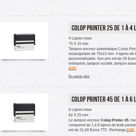
Colop printer 25 de 1 à 4 
4 Lignes maxi
75 X 15 mm
Tampon encreur automatique Colop Print
rectangulaire de 75x15 mm. 4 lignes de t
personnalisable. Son prix est de 26 Eur
entreprise, tampon société, tampon asso
E/25
.
En savoir plus
Colop Printer 45 de 1 à 6 
6 Lignes maxi
82 X 25 mm
Le tampon encreur
Colop Printer 45
. me
comprend de 1 à 6 lignes de texte person
est de 31,00 Euros TTC. Recharge
E/45
.