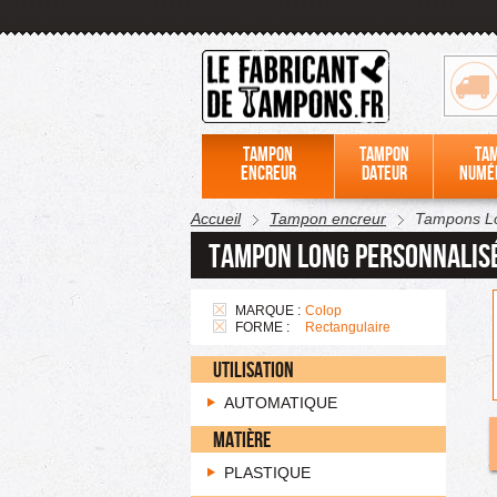
Tampon
Tampon
Ta
encreur
dateur
numé
Accueil
Tampon encreur
Tampons L
Tampon long personnalis
MARQUE :
Colop
FORME :
Rectangulaire
UTILISATION
AUTOMATIQUE
MATIÈRE
PLASTIQUE