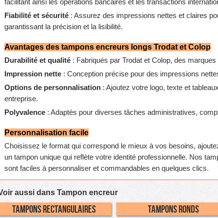
facilitant ainsi les opérations bancaires et les transactions internatio
Fiabilité et sécurité
: Assurez des impressions nettes et claires pou
garantissant la précision et la lisibilité.
Avantages des tampons encreurs longs
Trodat
et
Colop
Durabilité et qualité
: Fabriqués par Trodat et Colop, des marques rép
Impression nette
: Conception précise pour des impressions nettes 
Options de personnalisation
: Ajoutez votre logo, texte et tableaux 
entreprise.
Polyvalence
: Adaptés pour diverses tâches administratives, compt
Personnalisation facile
Choisissez le format qui correspond le mieux à vos besoins, ajoutez 
un tampon unique qui reflète votre identité professionnelle. Nos ta
sont faciles à personnaliser et commandables en quelques clics.
Voir aussi dans Tampon encreur
Tampons Rectangulaires
Tampons Ronds