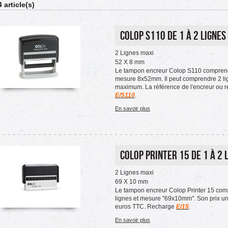
4 article(s)
Colop S110 de 1 à 2 lignes
2 Lignes maxi
52 X 8 mm
Le tampon encreur Colop S110 comprend 
mesure 8x52mm. Il peut comprendre 2 li
maximum. La référence de l'encreur ou r
E/S110
.
En savoir plus
Colop printer 15 de 1 à 2 
2 Lignes maxi
69 X 10 mm
Le tampon encreur Colop Printer 15 com
lignes et mesure "69x10mm". Son prix uni
euros TTC. Recharge
E/15
.
En savoir plus