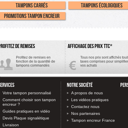
Tampons Carrés
Tampons écologiques
Promotions tampon encreur
PROFITEZ DE REMISES
AFFICHAGE DES PRIX TTC*
Profitez de remises en
Tous nos prix sont affichés tou
fonction de la quantité de
taxes comprises pour simplifie
tampons commandés
vos achats
SERVICES
NOTRE SOCIÉTÉ
PER
Votre tampon personnalisé
A propos de nous
Comment choisir son tampon
Les vidéos pratiques
encreur ?
Contactez nous
Guides pratiques en vidéo
Nos partenaires
Devis Plaque signalétique
Tampon encreur France
Livraison