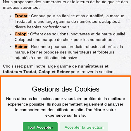
Nous proposons des numéroteurs et folioteurs de haute qualité des
marques suivantes :
Trodat
: Connue pour sa fiabilité et sa durabilité, la marque
Trodat offre une large gamme de numéroteurs adaptés à
divers besoins professionnels.
Colop
: Offrant des solutions innovantes et de haute qualité,
Colop est une marque de choix pour les numéroteurs.
Reiner
: Reconnue pour ses produits robustes et précis, la
marque Reiner propose des numéroteurs et folioteurs
adaptés à une utilisation intensive.
Choisissez parmi notre large gamme de
numéroteurs et
folioteurs Trodat, Colop et Reiner
pour trouver la solution
parfaite à vos besoins de numérotation et de suivi des documents.
Nos produits sont conçus pour offrir fiabilité, précision et flexibilité,
Gestions des Cookies
avec des options de personnalisation pour répondre à vos
exigences professionnelles spécifiques.
Nous utilisons les cookies pour vous faire profiter de la meilleure
expérience possible. Ils nous permettent également d'analyser
le comportement des utilisateurs afin d'améliorer votre
PAIEMENT SÉCURISÉ
expérience sur le site.
Tout Accepter
Accepter la Sélection
© Le fabricant de Tampons
Contact
Mentions légales