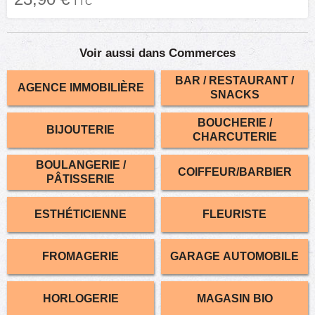
TTC
Voir aussi dans Commerces
BAR / RESTAURANT /
AGENCE IMMOBILIÈRE
SNACKS
BOUCHERIE /
BIJOUTERIE
CHARCUTERIE
BOULANGERIE /
COIFFEUR/BARBIER
PÂTISSERIE
ESTHÉTICIENNE
FLEURISTE
FROMAGERIE
GARAGE AUTOMOBILE
HORLOGERIE
MAGASIN BIO