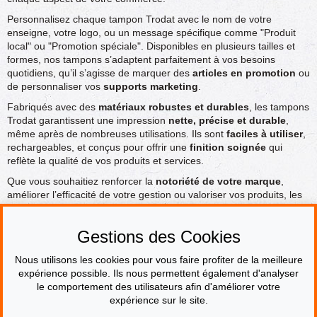
Personnalisez chaque tampon Trodat avec le nom de votre
enseigne, votre logo, ou un message spécifique comme "Produit
local" ou "Promotion spéciale". Disponibles en plusieurs tailles et
formes, nos tampons s’adaptent parfaitement à vos besoins
quotidiens, qu’il s’agisse de marquer des
articles en promotion
ou
de personnaliser vos
supports marketing
.
Fabriqués avec des
matériaux robustes et durables
, les tampons
Trodat garantissent une impression
nette, précise et durable
,
même après de nombreuses utilisations. Ils sont
faciles à utiliser
,
rechargeables, et conçus pour offrir une
finition soignée
qui
reflète la qualité de vos produits et services.
Que vous souhaitiez renforcer la
notoriété de votre marque
,
améliorer l’efficacité de votre gestion ou valoriser vos produits, les
tampons encreurs personnalisés Trodat pour supermarchés,
hypermarchés et magasins alimentaires sont l'outil idéal pour
Gestions des Cookies
sublimer chaque détail
et offrir une
expérience client
exceptionnelle
.
Nous utilisons les cookies pour vous faire profiter de la meilleure
expérience possible. Ils nous permettent également d'analyser
le comportement des utilisateurs afin d'améliorer votre
PAIEMENT SÉCURISÉ
expérience sur le site.