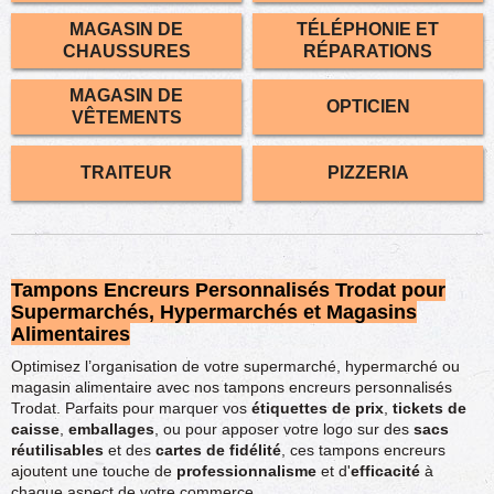
MAGASIN DE
TÉLÉPHONIE ET
CHAUSSURES
RÉPARATIONS
MAGASIN DE
OPTICIEN
VÊTEMENTS
TRAITEUR
PIZZERIA
Tampons Encreurs Personnalisés Trodat pour
Supermarchés, Hypermarchés et Magasins
Alimentaires
Optimisez l’organisation de votre supermarché, hypermarché ou
magasin alimentaire avec nos tampons encreurs personnalisés
Trodat. Parfaits pour marquer vos
étiquettes de prix
,
tickets de
caisse
,
emballages
, ou pour apposer votre logo sur des
sacs
réutilisables
et des
cartes de fidélité
, ces tampons encreurs
ajoutent une touche de
professionnalisme
et d'
efficacité
à
chaque aspect de votre commerce.