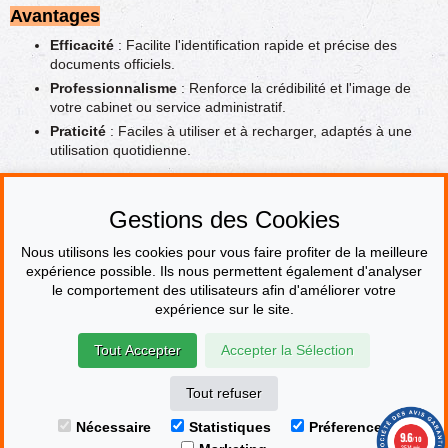
Avantages
Efficacité
: Facilite l'identification rapide et précise des
documents officiels.
Professionnalisme
: Renforce la crédibilité et l'image de
votre cabinet ou service administratif.
Praticité
: Faciles à utiliser et à recharger, adaptés à une
utilisation quotidienne.
Adoptez les
tampons encreurs personnalisés Trodat pour le
métier de la justice et des administrations
pour optimiser vos
Gestions des Cookies
opérations et afficher un professionnalisme irréprochable dans
toutes vos transactions.
Nous utilisons les cookies pour vous faire profiter de la meilleure
expérience possible. Ils nous permettent également d'analyser
le comportement des utilisateurs afin d'améliorer votre
PAIEMENT SÉCURISÉ
expérience sur le site.
Tout Accepter
Accepter la Sélection
© Le fabricant de Tampons
Contact
Mentions légales
CGV & CGU
Devenir revendeur
Plan du site
Tout refuser
Marchand approuvé par la Société des Avis Garantis,
cliquez ici pour
Nécessaire
Statistiques
Préferences
afficher l'attestation.
9.6
/10
2514 avis