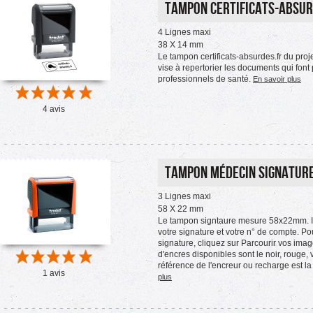
Tampon certificats-absur
4 Lignes maxi
38 X 14 mm
Le tampon certificats-absurdes.fr du proj
vise à repertorier les documents qui fon
professionnels de santé.
En savoir plus
4 avis
Tampon Médecin signature 
3 Lignes maxi
58 X 22 mm
Le tampon signtaure mesure 58x22mm. I
votre signature et votre n° de compte. Po
signature, cliquez sur Parcourir vos ima
d'encres disponibles sont le noir, rouge, v
référence de l'encreur ou recharge est l
1 avis
plus