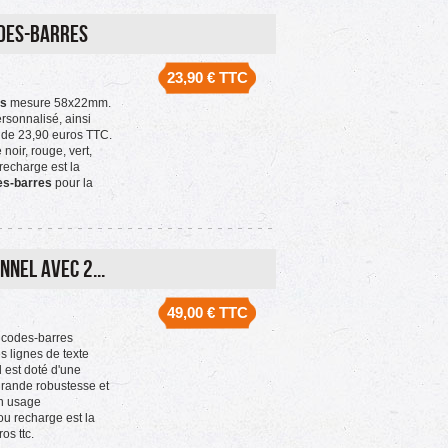
des-barres
23,90 €
TTC
es
mesure 58x22mm.
rsonnalisé, ainsi
t de 23,90 euros TTC.
noir, rouge, vert,
 recharge est la
es-barres
pour la
nel avec 2...
49,00 €
TTC
 codes-barres
 lignes de texte
l est doté d'une
grande robustesse et
un usage
ou recharge est la
os ttc.