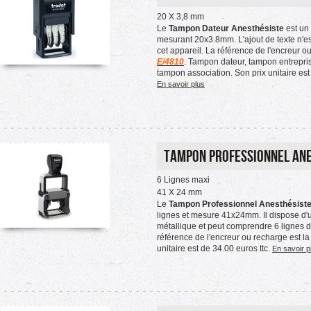
20 X 3,8 mm
Le
Tampon Dateur Anesthésiste
est un
mesurant 20x3.8mm. L'ajout de texte n'es
cet appareil. La référence de l'encreur o
E/4810
. Tampon dateur, tampon entrepri
tampon association. Son prix unitaire est 
En savoir plus
Tampon Professionnel An
6 Lignes maxi
41 X 24 mm
Le
Tampon Professionnel Anesthésist
lignes et mesure 41x24mm. Il dispose d'
métallique et peut comprendre 6 lignes 
référence de l'encreur ou recharge est l
unitaire est de 34.00 euros ttc.
En savoir p