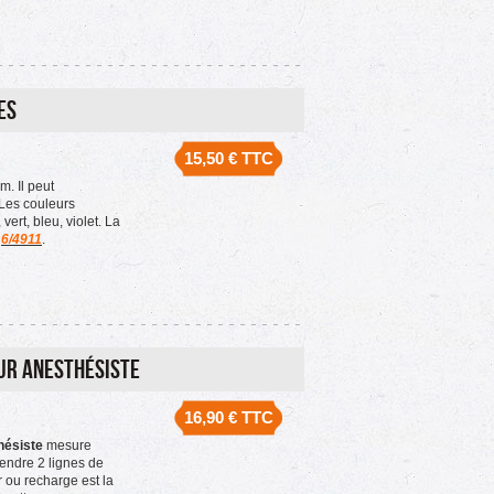
es
15,50 €
TTC
. Il peut
Les couleurs
vert, bleu, violet. La
a
6/4911
.
ur Anesthésiste
16,90 €
TTC
hésiste
mesure
endre 2 lignes de
 ou recharge est la