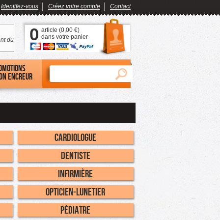
Identifez-vous
Créez votre compte
Contact
0
article (
0,00 €
)
dans votre panier
nt du
omotions
on encreur
Cardiologue
Dentiste
Infirmière
Opticien-Lunetier
Pédiatre