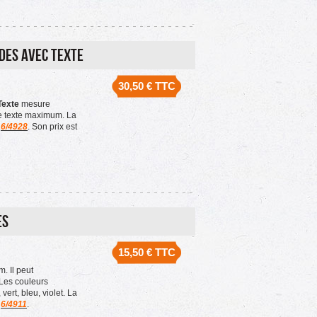
des avec Texte
30,50 €
TTC
Texte
mesure
e texte maximum. La
a
6/4928
. Son prix est
es
15,50 €
TTC
 Il peut
Les couleurs
vert, bleu, violet. La
a
6/4911
.