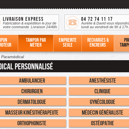
Livraison Express
04 72 74 11 17
Fabrication & expédition le jour de
Aurélie & David vous répondro
votre commande. Livraison 24/48h.
lundi au vendredi de 9h à 17h.
mpon
Tampon par
Empreinte
Recharges &
Pr
roteur
métier
seule
Encreurs
tamp
- Paramédical
ical personnalisé
Ambulancier
Anesthésiste
Chirurgien
Clinique
Dermatologue
Gynécologue
Masseur Kinésithérapeute
Médecin Généraliste
Orthophoniste
Ostéopathe