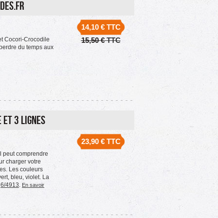
des.fr
14,10 €
TTC
et Cocori-Crocodile
15,50 €
TTC
t perdre du temps aux
et 3 lignes
23,90 €
TTC
l peut comprendre
ur charger votre
ges. Les couleurs
ert, bleu, violet. La
a
6/4913
.
En savoir