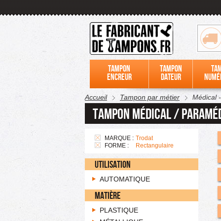
Tampon
Tampon
Ta
encreur
dateur
numé
Accueil
Tampon par métier
Médical 
Tampon médical / paraméd
MARQUE :
Trodat
FORME :
Rectangulaire
UTILISATION
AUTOMATIQUE
MATIÈRE
PLASTIQUE