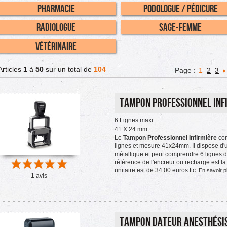
Pharmacie
Podologue / Pédicure
Radiologue
Sage-Femme
Vétérinaire
Articles
1
à
50
sur un total de
104
Page :
1
2
3
Tampon Professionnel Inf
6 Lignes maxi
41 X 24 mm
Le
Tampon Professionnel Infirmière
com
lignes et mesure 41x24mm. Il dispose d'
métallique et peut comprendre 6 lignes 
référence de l'encreur ou recharge est l
unitaire est de 34.00 euros ttc.
En savoir p
1 avis
Tampon Dateur Anesthési