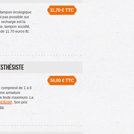
11,70 €
TTC
 tampon écologique
t pas possible sur
u recharge est la
se, tampon société,
de 11.70 euros ttc.
esthésiste
34,00 €
TTC
e
comprend de 1 à 6
une armature
de texte maximum. La
a
E/5200
. Son prix
lus