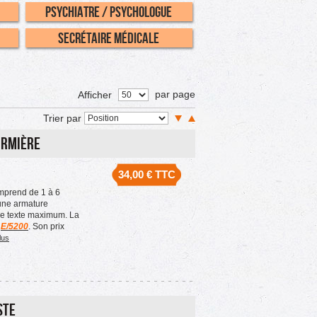
Psychiatre / Psychologue
Secrétaire Médicale
par page
Afficher
Trier par
irmière
34,00 €
TTC
prend de 1 à 6
une armature
de texte maximum. La
a
E/5200
. Son prix
lus
ste