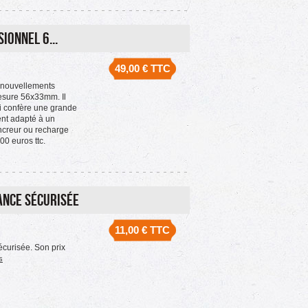
onnel 6...
49,00 €
TTC
enouvellements
esure 56x33mm. Il
ui confère une grande
ent adapté à un
encreur ou recharge
,00 euros ttc.
ance Sécurisée
11,00 €
TTC
curisée. Son prix
s