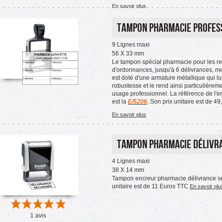
En savoir plus
Tampon pharmacie professi
9 Lignes maxi
56 X 33 mm
Le tampon spécial pharmacie pour les r
d'ordonnances, jusqu'à 6 délivrances, m
est doté d'une armature métallique qui l
robustesse et le rend ainsi particulièrem
usage professionnel. La référence de l'
est la
E/5206
. Son prix unitaire est de 49
En savoir plus
Tampon Pharmacie Délivr
4 Lignes maxi
38 X 14 mm
Tampon encreur pharmacie délivrance sé
unitaire est de 11 Euros TTC
En savoir plu
1 avis