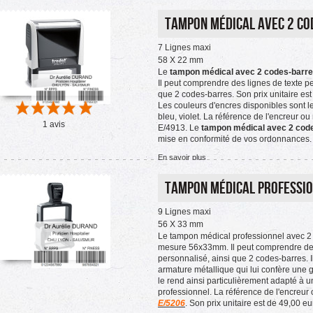
Tampon médical avec 2 co
7 Lignes maxi
58 X 22 mm
Le
tampon médical avec 2 codes-barr
Il peut comprendre des lignes de texte pe
que 2 codes-barres. Son prix unitaire es
Les couleurs d'encres disponibles sont le 
bleu, violet. La référence de l'encreur ou
1 avis
E/4913. Le
tampon médical avec 2 cod
mise en conformité de vos ordonnances.
En savoir plus
Tampon médical profession
9 Lignes maxi
56 X 33 mm
Le tampon médical professionnel avec 2
mesure 56x33mm. Il peut comprendre des
personnalisé, ainsi que 2 codes-barres. I
armature métallique qui lui confère une 
le rend ainsi particulièrement adapté à 
professionnel. La référence de l'encreur 
E/5206
. Son prix unitaire est de 49,00 eur