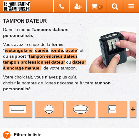
Chercher
0
Recherch
TAMPON DATEUR
Dans le menu
Tampons dateurs
personnalisés
,
Vous avez le choix de la
forme
"
rectangulaire
,
carrée
,
ronde
,
ovale
" et
du
support
"
tampon encreur dateur
,
tampon professionnel dateur
ou
dateur
à encrage manuel
" de votre tampon.
Votre choix fait, vous n'avez plus qu'à
choisir le nombre de lignes nécessaire à votre
tampon
personnalisé
.
+
Tampon
Tampon
éco
promo
Filtrer la liste