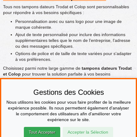
Tous nos tampons dateurs Trodat et Colop sont personnalisables
pour répondre à vos besoins spécifiques :
Personnalisation avec ou sans logo pour une image de
marque cohérente.
Ajout de texte personnalisé pour inclure des informations
supplémentaires telles que le nom de l'entreprise, l'adresse
ou des messages spécifiques.
Options de police et de taille de texte variées pour s'adapter
à vos préférences.
Choisissez parmi notre large gamme de
tampons dateurs Trodat
et Colop
pour trouver la solution parfaite à vos besoins
d'impression. Que vous ayez besoin d'un tampon rectangulaire,
rond, ovale ou carré, avec encrage intégré ou séparé, nos tampons
Gestions des Cookies
sont conçus pour offrir durabilité, facilité d'utilisation et
personnalisation.
Nous utilisons les cookies pour vous faire profiter de la meilleure
expérience possible. Ils nous permettent également d'analyser
le comportement des utilisateurs afin d'améliorer votre
PAIEMENT SÉCURISÉ
expérience sur le site.
Tout Accepter
Accepter la Sélection
© Le fabricant de Tampons
Contact
Mentions légales