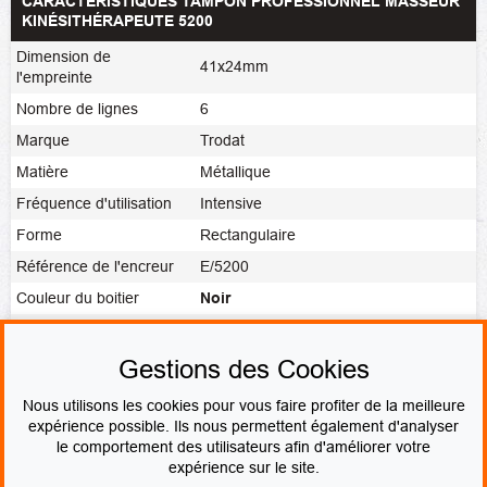
CARACTÉRISTIQUES TAMPON PROFESSIONNEL MASSEUR
KINÉSITHÉRAPEUTE 5200
Dimension de
41x24mm
l'empreinte
Nombre de lignes
6
Marque
Trodat
Matière
Métallique
Fréquence d'utilisation
Intensive
Forme
Rectangulaire
Référence de l'encreur
E/5200
Couleur du boitier
Noir
Noir
,
Rouge
,
Bleu
,
Vert
,
Violet
,
Couleur de l'encre
Vierge
Gestions des Cookies
Fabrication
Fabrication express
Nous utilisons les cookies pour vous faire profiter de la meilleure
expérience possible. Ils nous permettent également d'analyser
le comportement des utilisateurs afin d'améliorer votre
PAIEMENT SÉCURISÉ
expérience sur le site.