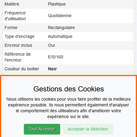
Matière
Plastique
Fréquence
Quotidienne
d'utilisation
Forme
Rectangulaire
Type d'encrage
Automatique
Encreur inclus
Oui
Référence de
E/S/160
l'encreur
Couleur du boitier
Noir
Noir
,
Rouge
,
Bleu
,
Vert
,
Violet
,
Vierge
,
Couleur de l'encre
Bi-couleur
Gestions des Cookies
Fabrication
Fabrication express
Nous utilisons les cookies pour vous faire profiter de la meilleure
expérience possible. Ils nous permettent également d'analyser
le comportement des utilisateurs afin d'améliorer votre
PAIEMENT SÉCURISÉ
expérience sur le site.
Tout Accepter
Accepter la Sélection
© Le fabricant de Tampons
Contact
Mentions légales