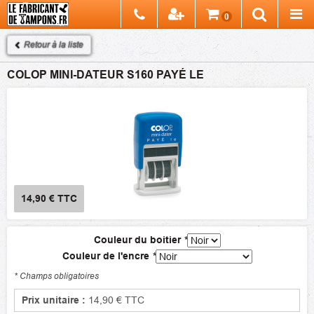
Chercher
0
Recherch
Retour à la liste
COLOP MINI-DATEUR S160 PAYÉ LE
14,90 €
TTC
Couleur du boitier
*
Couleur de l'encre
*
* Champs obligatoires
Prix unitaire :
14,90 €
TTC