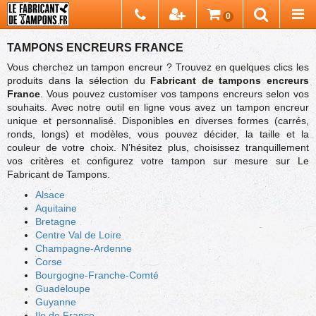
Chercher
0
Recherch
TAMPONS ENCREURS FRANCE
Vous cherchez un tampon encreur ? Trouvez en quelques clics les
produits dans la sélection du
Fabricant de tampons encreurs
France
. Vous pouvez customiser vos tampons encreurs selon vos
souhaits. Avec notre outil en ligne vous avez un tampon encreur
unique et personnalisé. Disponibles en diverses formes (carrés,
ronds, longs) et modèles, vous pouvez décider, la taille et la
couleur de votre choix. N’hésitez plus, choisissez tranquillement
vos critères et configurez votre tampon sur mesure sur Le
Fabricant de Tampons.
Alsace
Aquitaine
Bretagne
Centre Val de Loire
Champagne-Ardenne
Corse
Bourgogne-Franche-Comté
Guadeloupe
Guyanne
Ile de France