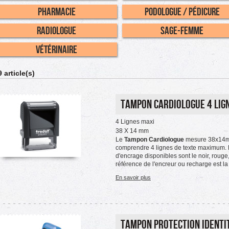
Pharmacie
Podologue / Pédicure
Radiologue
Sage-Femme
Vétérinaire
9 article(s)
Tampon Cardiologue 4 Lig
4 Lignes maxi
38 X 14 mm
Le
Tampon Cardiologue
mesure 38x14mm
comprendre 4 lignes de texte maximum. 
d'encrage disponibles sont le noir, rouge, 
référence de l'encreur ou recharge est l
En savoir plus
Tampon Protection Identit