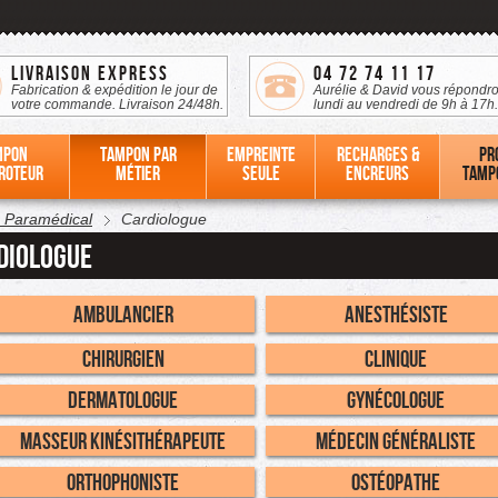
Livraison Express
04 72 74 11 17
Fabrication & expédition le jour de
Aurélie & David vous répondro
votre commande. Livraison 24/48h.
lundi au vendredi de 9h à 17h.
mpon
Tampon par
Empreinte
Recharges &
Pr
roteur
métier
seule
Encreurs
tamp
- Paramédical
Cardiologue
diologue
Ambulancier
Anesthésiste
Chirurgien
Clinique
Dermatologue
Gynécologue
Masseur Kinésithérapeute
Médecin Généraliste
Orthophoniste
Ostéopathe