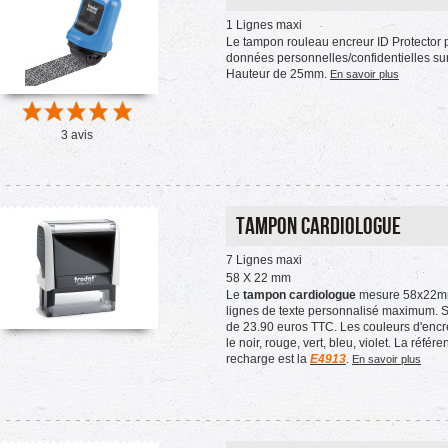
1 Lignes maxi
Le tampon rouleau encreur ID Protector 
données personnelles/confidentielles su
Hauteur de 25mm.
En savoir plus
3 avis
Tampon Cardiologue
7 Lignes maxi
58 X 22 mm
Le
tampon cardiologue
mesure 58x22mm
lignes de texte personnalisé maximum. So
de 23.90 euros TTC. Les couleurs d'encr
le noir, rouge, vert, bleu, violet. La référ
recharge est la
E4913
.
En savoir plus