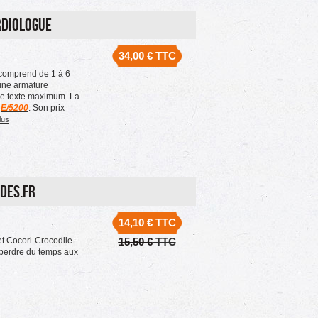
rdiologue
34,00 €
TTC
comprend de 1 à 6
une armature
de texte maximum. La
a
E/5200
. Son prix
lus
des.fr
14,10 €
TTC
et Cocori-Crocodile
15,50 €
TTC
t perdre du temps aux