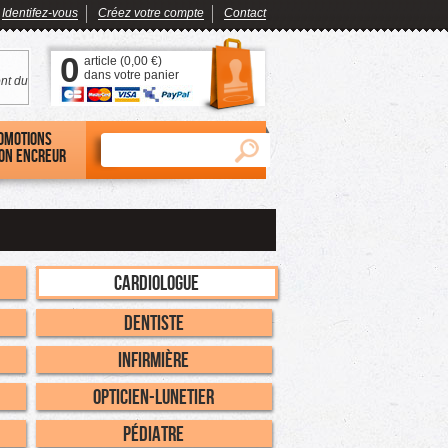
Identifez-vous
Créez votre compte
Contact
0
article (
0,00 €
)
dans votre panier
nt du
omotions
on encreur
Cardiologue
Dentiste
Infirmière
Opticien-Lunetier
Pédiatre