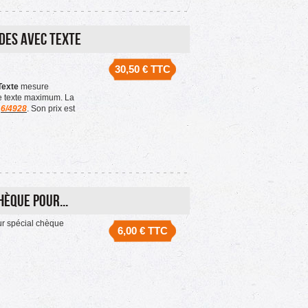
des avec Texte
30,50 €
TTC
Texte
mesure
e texte maximum. La
a
6/4928
. Son prix est
èque pour...
r spécial chèque
6,00 €
TTC