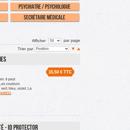
Psychiatre / Psychologue
Secrétaire Médicale
par page
Afficher
Trier par
nes
15,50 €
TTC
. Il peut
Les couleurs
vert, bleu, violet. La
a
6/4911
.
é - ID PROTECTOR