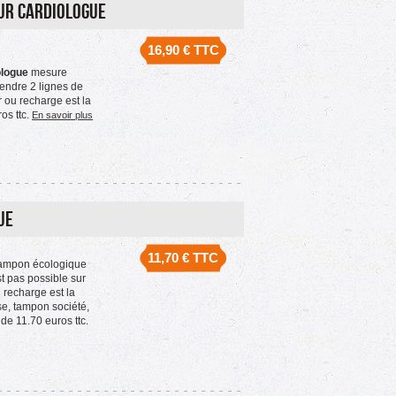
ur Cardiologue
16,90 €
TTC
ologue
mesure
endre 2 lignes de
 ou recharge est la
ros ttc.
En savoir plus
ue
11,70 €
TTC
tampon écologique
t pas possible sur
u recharge est la
se, tampon société,
de 11.70 euros ttc.