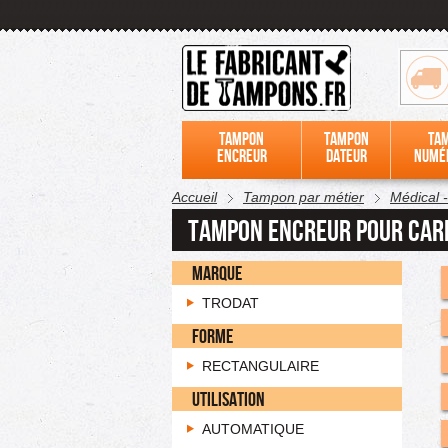
Tampon
Tampon
Ta
encreur
dateur
numé
Accueil
Tampon par métier
Médical 
Tampon encreur pour car
MARQUE
TRODAT
FORME
RECTANGULAIRE
UTILISATION
AUTOMATIQUE