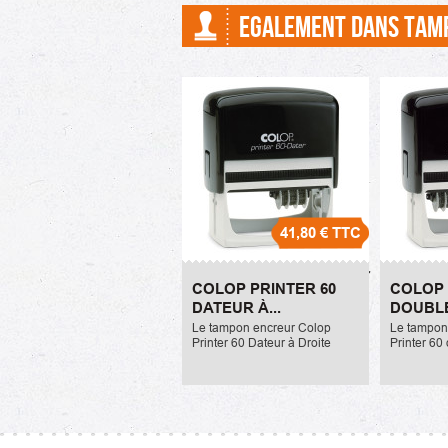
EGALEMENT DANS TAM
41,80 €
TTC
Colop Printer 60 Dateur
Colop Pr
COLOP PRINTER 60
COLOP 
à Droite 1 à 8 lignes
Dateur 1 
DATEUR À...
DOUBLE
41,80 €
41,80 €
Le tampon encreur Colop
Le tampon
Printer 60 Dateur à Droite
Printer 60
mesure 37x76mm. Il peut
mesure 37
comprendre 7 lignes de texte
de 2 dateu
maximum. La référence de
comprendre
l'encreur ou recharge est la...
maximum. 
l'encreur o