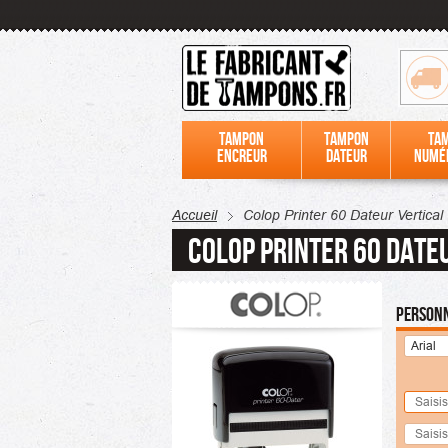
Tampon
Tampon
Ta
encreur
dateur
numé
Accueil
Colop Printer 60 Dateur Vertical 
Colop Printer 60 Dateu
Personn
Arial