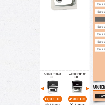
Colop Printer
Colop Printer
Colop Pr
60...
60...
60...
Ajouter
Parc
41,80 €
TTC
41,80 €
TTC
41,80 €
8 lignes
8 lignes
8 li