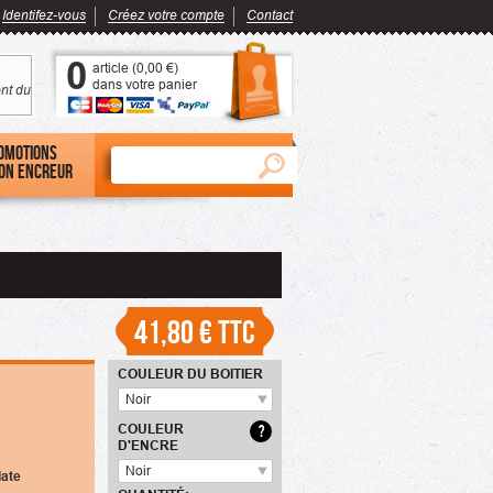
Identifez-vous
Créez votre compte
Contact
0
article (
0,00 €
)
dans votre panier
nt du
omotions
on encreur
41,80 €
TTC
COULEUR DU BOITIER
Noir
COULEUR
?
D'ENCRE
Noir
date