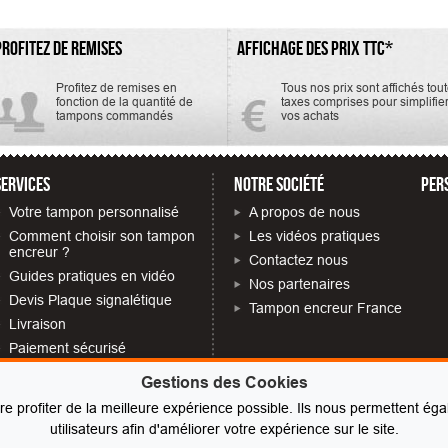
PROFITEZ DE REMISES
AFFICHAGE DES PRIX TTC*
Profitez de remises en
Tous nos prix sont affichés tou
fonction de la quantité de
taxes comprises pour simplifie
tampons commandés
vos achats
SERVICES
NOTRE SOCIÉTÉ
PER
Votre tampon personnalisé
A propos de nous
Comment choisir son tampon
Les vidéos pratiques
encreur ?
Contactez nous
Guides pratiques en vidéo
Nos partenaires
Devis Plaque signalétique
Tampon encreur France
Livraison
Paiement sécurisé
Quelles mentions obligatoires
Gestions des Cookies
sur votre tampon
ire profiter de la meilleure expérience possible. Ils nous permettent 
FAQ
utilisateurs afin d'améliorer votre expérience sur le site.
Avis tampons encreurs