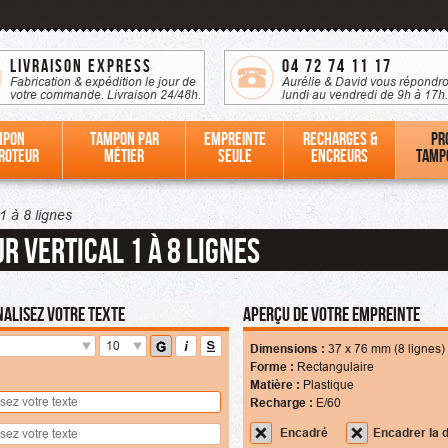
Livraison Express
04 72 74 11 17
Fabrication & expédition le jour de
Aurélie & David vous répondro
votre commande. Livraison 24/48h.
lundi au vendredi de 9h à 17h.
mpon
Tampon par
Empreinte
Recharges &
Pr
roteur
métier
seule
Encreurs
tamp
1 à 8 lignes
r Vertical 1 à 8 lignes
alisez votre texte
Aperçu de votre empreinte
10
Dimensions :
37
x
76
mm (8 lignes)
Forme :
Rectangulaire
Matière :
Plastique
Recharge :
E/60
Encadré
Encadrer la 