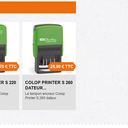
70 €
TTC
25,90 €
TTC
r S 220
Colop Printer S 260
R S 220
COLOP PRINTER S 260
que
dateur écologique
DATEUR...
25,90 €
Colop
Le tampon encreur Colop
Printer S 260 dateur
tampon
écologique mesure 24x45mm.
a
Il peut comprendre 2 lignes de
ur ou
texte maximum. La référence
220.
de l'encreur ou recharge...