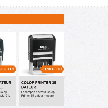
90 €
TTC
31,90 €
TTC
eur S160
Colop Printer 35 Dateur
DATEUR
COLOP PRINTER 35
31,90 €
..
DATEUR
Colop
Le tampon encreur Colop
cturé le,
Printer 35 dateur mesure
 comprend
30x50mm. Il peut comprendre
ituant au-
4 lignes de texte maximum. La
a référence
référence de l'encreur ou