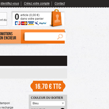
Identifez-vous
Créez votre compte
Contact
0
article (
0,00 €
)
dans votre panier
nt du
omotions
on encreur
16,70 €
TTC
COULEUR DU BOITIER
n tampon
Bleu
ou recharge