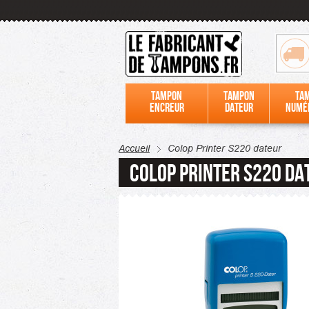
Tampon
Tampon
Ta
encreur
dateur
numé
Accueil
Colop Printer S220 dateur
Colop Printer S220 da