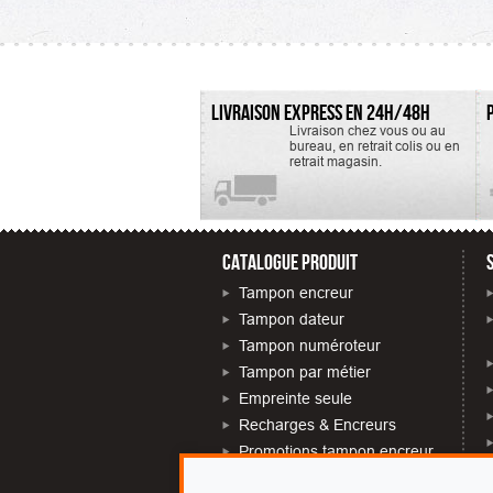
recharge est la E/260.
de l'encreu
Tampon...
LIVRAISON EXPRESS EN 24H/48H
Livraison chez vous ou au
bureau, en retrait colis ou en
retrait magasin.
CATALOGUE PRODUIT
Tampon encreur
Tampon dateur
Tampon numéroteur
Tampon par métier
Empreinte seule
Recharges & Encreurs
Promotions tampon encreur
Tampon près de chez moi