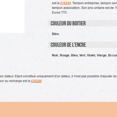
est la
E/S220
. Tampon entreprise, tampon soc
tampon association. Son prix unitaire est de 
Euros TTC
Couleur du boitier
Bleu
Couleur de l'encre
Noir
,
Rouge
,
Bleu
,
Vert
,
Violet
,
Vierge
,
Bi-co
dateur. Etant constitué uniquement d'un dateur, il n'est pas possible d'ajouter du
creur ou recharge est la
E/S220
.