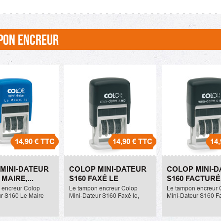
PON ENCREUR
14,90 €
TTC
14,90 €
TTC
14,
ini-Dateur S160
Colop Mini-Dateur S160
Colop Mini-Dat
MINI-DATEUR
COLOP MINI-DATEUR
COLOP MINI-
 le
Faxé le
Facturé le
 MAIRE,...
S160 FAXÉ LE
S160 FACTURÉ.
14,90 €
14,90 €
 encreur Colop
Le tampon encreur Colop
Le tampon encreur 
ur S160 Le Maire
Mini-Dateur S160 Faxé le,
Mini-Dateur S160 Fa
25mm. Il comprend
mesure 5x25mm. Il comprend
mesure 5x25mm. Il
texte se situant au-
1 ligne de texte se situant au-
1 ligne de texte se s
 texte. La référence
dessous du texte. La référence
dessous du texte. L