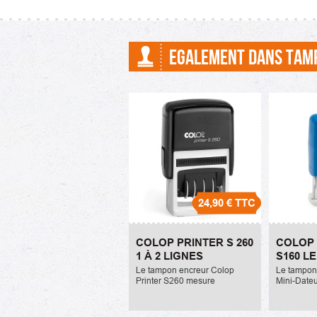
EGALEMENT DANS TAM
24,90 €
TTC
Colop Printer S 260 1 à 2
Colop M
COLOP PRINTER S 260
COLOP 
lignes
Le Maire,
1 À 2 LIGNES
S160 LE
24,90 €
14,90 €
Le tampon encreur Colop
Le tampon
Printer S260 mesure
Mini-Date
24x45mm. Il peut comprendre
mesure 5x
2 lignes de texte maximum. La
1 ligne de 
référence de l'encreur ou
dessous du