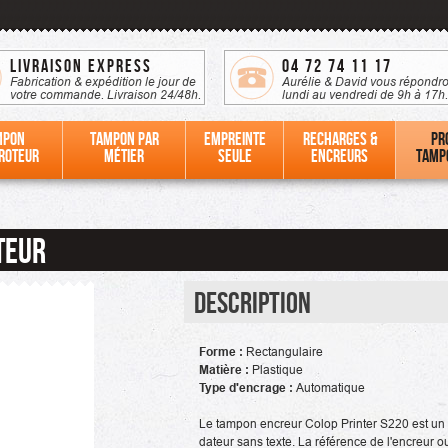
Livraison Express
04 72 74 11 17
Fabrication & expédition le jour de
Aurélie & David vous répondro
votre commande. Livraison 24/48h.
lundi au vendredi de 9h à 17h.
mpon
Tampon par
Empreinte
Recharges &
Pr
roteur
métier
seule
Encreurs
tamp
teur
Description
Forme :
Rectangulaire
Matière :
Plastique
Type d'encrage :
Automatique
Le tampon encreur Colop Printer S220 est u
dateur sans texte. La référence de l'encreur 