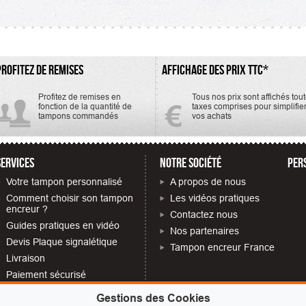
r ou recharge...
de l'encreur...
de...
PROFITEZ DE REMISES
AFFICHAGE DES PRIX TTC*
Profitez de remises en
Tous nos prix sont affichés tou
fonction de la quantité de
taxes comprises pour simplifie
tampons commandés
vos achats
SERVICES
NOTRE SOCIÉTÉ
PER
Votre tampon personnalisé
A propos de nous
Comment choisir son tampon
Les vidéos pratiques
encreur ?
Contactez nous
Guides pratiques en vidéo
Nos partenaires
Devis Plaque signalétique
Tampon encreur France
Livraison
Paiement sécurisé
Quelles mentions obligatoires
Gestions des Cookies
sur votre tampon