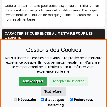
Cette encre alimentaire pour œufs, disponible en 1 litre, est un
choix idéal pour les producteurs et conditionneurs d’œufs qui
recherchent une solution de marquage fiable et conforme aux
normes alimentaires.
CARACTÉRISTIQUES ENCRE ALIMENTAIRE POUR LES
OEUFS 1L
Marque
Colop
Gestions des Cookies
Couleur de l'encre
Rouge
Nous utilisons les cookies pour vous faire profiter de la meilleure
expérience possible. Ils nous permettent également d'analyser
le comportement des utilisateurs afin d'améliorer votre
PAIEMENT SÉCURISÉ
expérience sur le site.
Tout Accepter
Accepter la Sélection
© Le fabricant de Tampons
Contact
Mentions légales
CGV & CGU
Devenir revendeur
Plan du site
Tout refuser
Marchand approuvé par la Société des Avis Garantis,
cliquez ici pour
Nécessaire
Statistiques
Préferences
afficher l'attestation.
Marketing