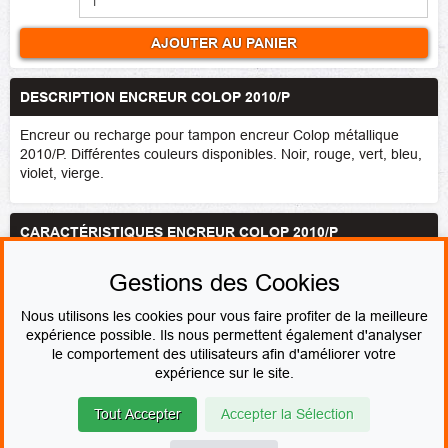
AJOUTER AU PANIER
DESCRIPTION ENCREUR COLOP 2010/P
Encreur ou recharge pour tampon encreur Colop métallique
2010/P. Différentes couleurs disponibles. Noir, rouge, vert, bleu,
violet, vierge.
CARACTÉRISTIQUES ENCREUR COLOP 2010/P
Marque
Colop
Gestions des Cookies
Couleur de l'encre
Noir
,
Bleu
,
Rouge
,
Vert
,
Violet
,
Vierge
Nous utilisons les cookies pour vous faire profiter de la meilleure
expérience possible. Ils nous permettent également d'analyser
le comportement des utilisateurs afin d'améliorer votre
PAIEMENT SÉCURISÉ
expérience sur le site.
Tout Accepter
Accepter la Sélection
© Le fabricant de Tampons
Contact
Mentions légales