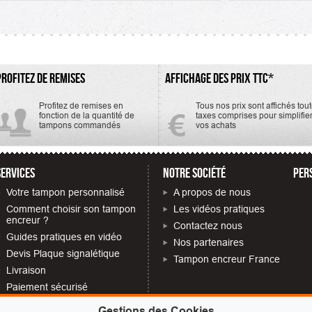
PROFITEZ DE REMISES
AFFICHAGE DES PRIX TTC*
Profitez de remises en
Tous nos prix sont affichés tou
fonction de la quantité de
taxes comprises pour simplifie
tampons commandés
vos achats
SERVICES
NOTRE SOCIÉTÉ
PER
Votre tampon personnalisé
A propos de nous
Comment choisir son tampon
Les vidéos pratiques
encreur ?
Contactez nous
Guides pratiques en vidéo
Nos partenaires
Devis Plaque signalétique
Tampon encreur France
Livraison
Paiement sécurisé
Quelles mentions obligatoires
Gestions des Cookies