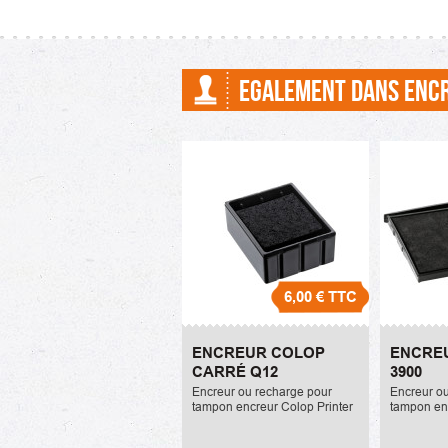
référence de l'encreur ou
recharge est la
EGALEMENT DANS ENC
6,00 €
TTC
Encreur Colop carré Q12
Encreur 
ENCREUR COLOP
ENCRE
6,00 €
6,00 €
CARRÉ Q12
3900
Encreur ou recharge pour
Encreur o
tampon encreur Colop Printer
tampon en
carré Q12
profession