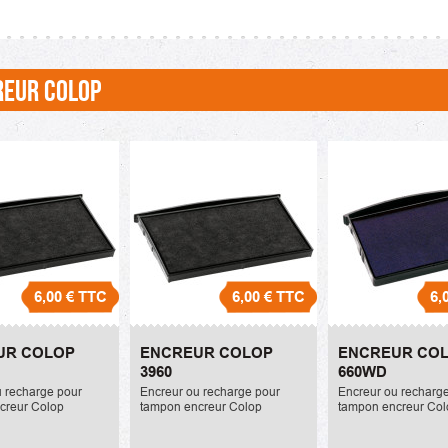
REUR COLOP
6,00 €
TTC
6,00 €
TTC
6,
Colop 3900
Encreur Colop 3960
Encreur colop
UR COLOP
ENCREUR COLOP
ENCREUR CO
6,00 €
6,00 €
3960
660WD
u recharge pour
Encreur ou recharge pour
Encreur ou recharg
creur Colop
tampon encreur Colop
tampon encreur Col
nel 3900.
métallique 3960
professionnel dateu