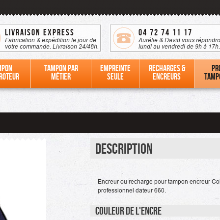
Livraison Express
04 72 74 11 17
Fabrication & expédition le jour de
Aurélie & David vous répondro
votre commande. Livraison 24/48h.
lundi au vendredi de 9h à 17h.
mpon
Tampon par
Empreinte
Recharges &
Pr
roteur
métier
seule
Encreurs
tamp
Description
Encreur ou recharge pour tampon encreur Co
professionnel dateur 660.
Couleur de l'encre