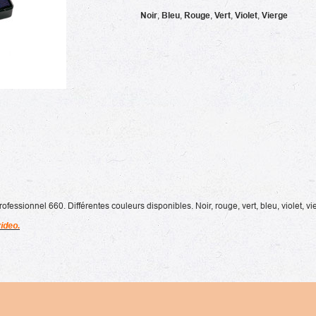
Noir
,
Bleu
,
Rouge
,
Vert
,
Violet
,
Vierge
ssionnel 660. Différentes couleurs disponibles. Noir, rouge, vert, bleu, violet, vi
ideo.