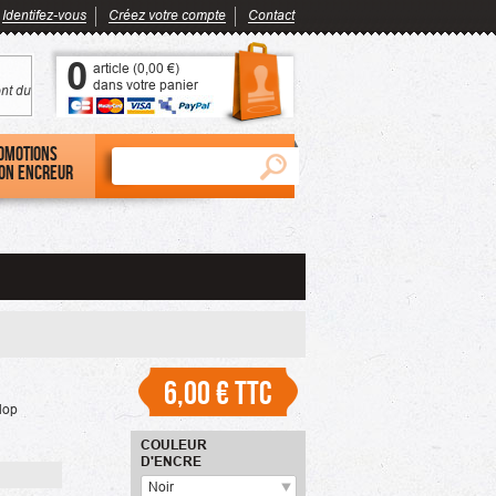
Identifez-vous
Créez votre compte
Contact
0
article (
0,00 €
)
dans votre panier
nt du
omotions
on encreur
6,00 €
TTC
lop
COULEUR
D'ENCRE
Noir