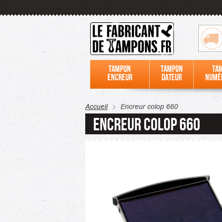
Tampon
Tampon
Ta
encreur
dateur
numé
Accueil
Encreur colop 660
Encreur colop 660