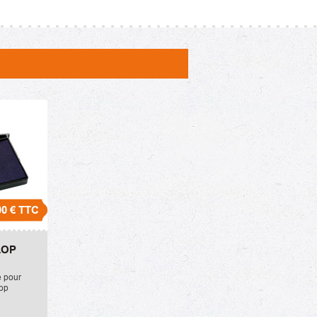
00 €
TTC
 660WD
LOP
e pour
op
r 660 WD.