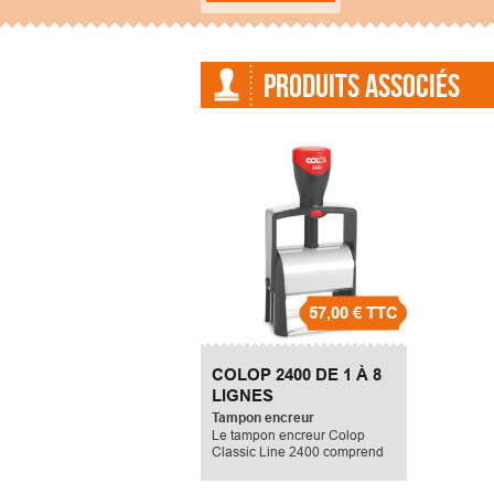
PRODUITS ASSOCIÉS
57,00 €
TTC
COLOP 2400 DE 1 À 8
LIGNES
Tampon encreur
Le tampon encreur Colop
Classic Line 2400 comprend
de 1 à 8 lignes de texte et
mesure 27x58mm. La