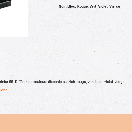
Noir
,
Bleu
,
Rouge
,
Vert
,
Violet
,
Vierge
(1 avis)
er 55. Différentes couleurs disponibles. Noir, rouge, vert, bleu, violet, vierge.
ideo.