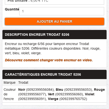
Prix unitaire :
6,00 €
TTC
Quantité
AJOUTER AU PANIER
DESCRIPTION ENCREUR TRODAT 5206
Encreur ou recharge 6/56 pour tampon encreur Trodat
métallique 5206. Différentes couleurs disponibles. Noir, rouge,
vert, bleu, violet, vierge.
Découvrez comment changer votre encreur en video.
CARACTÉRISTIQUES ENCREUR TRODAT 5206
Marque
Trodat
Couleur
Noir
(0092399556084)
,
Bleu
(0092399556053)
,
Rouge
de
(0092399556077)
,
Vert
(0092399556060)
,
Violet
l'encre
(0092399556091)
,
Vierge
(0092399765752)