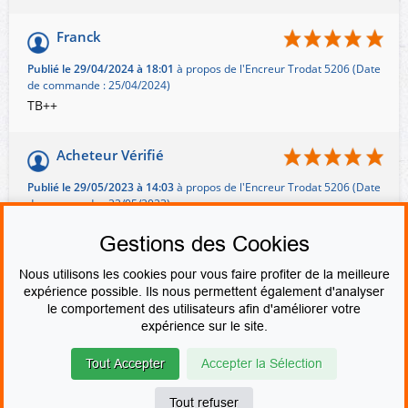
Franck
Publié le 29/04/2024 à 18:01
à propos de l'Encreur Trodat 5206 (Date
de commande : 25/04/2024)
TB++
Acheteur Vérifié
Publié le 29/05/2023 à 14:03
à propos de l'Encreur Trodat 5206 (Date
de commande : 22/05/2023)
Bon produit conforme à la commande
Gestions des Cookies
Nous utilisons les cookies pour vous faire profiter de la meilleure
expérience possible. Ils nous permettent également d'analyser
le comportement des utilisateurs afin d'améliorer votre
PAIEMENT SÉCURISÉ
expérience sur le site.
Tout Accepter
Accepter la Sélection
© Le fabricant de Tampons
Contact
Mentions légales
CGV & CGU
Devenir revendeur
Plan du site
Tout refuser