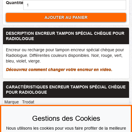
Quantité
AJOUTER AU PANIER
DESCRIPTION ENCREUR TAMPON SPÉCIAL CHÈQUE POUR
RADIOLOGUE
Encreur ou recharge pour tampon encreur spécial chèque pour
Radiologue. Différentes couleurs disponibles. Noir, rouge, vert,
bleu, violet, vierge.
Découvrez comment changer votre encreur en video.
CARACTÉRISTIQUES ENCREUR TAMPON SPÉCIAL CHÈQUE
POUR RADIOLOGUE
Marque
Trodat
Couleur
Noir
(0092399726869)
,
Bleu
(0092399726821)
,
Rouge
de
(0092399726838)
,
Vert
(0092399726845)
,
Violet
Gestions des Cookies
l'encre
(0092399726852)
,
Vierge
(0092399728856)
Nous utilisons les cookies pour vous faire profiter de la meilleure