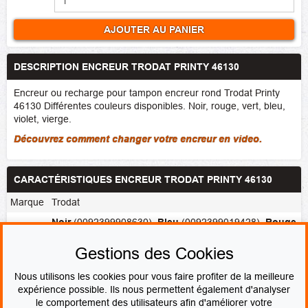
AJOUTER AU PANIER
DESCRIPTION ENCREUR TRODAT PRINTY 46130
Encreur ou recharge pour tampon encreur rond Trodat Printy
46130 Différentes couleurs disponibles. Noir, rouge, vert, bleu,
violet, vierge.
Découvrez comment changer votre encreur en video.
CARACTÉRISTIQUES ENCREUR TRODAT PRINTY 46130
Marque
Trodat
Noir
(0092399908630)
,
Bleu
(0092399019428)
,
Rouge
Couleur
(0092399019435)
,
Vert
(0092399019442)
,
Violet
de
(0092399019459)
,
Vierge
(0092399019497)
,
Gestions des Cookies
l'encre
Bleu/Rouge
Nous utilisons les cookies pour vous faire profiter de la meilleure
expérience possible. Ils nous permettent également d'analyser
le comportement des utilisateurs afin d'améliorer votre