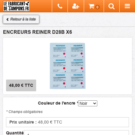
Chercher
0
Recherch
Retour à la liste
ENCREURS REINER D28B X6
48,00 €
TTC
Couleur de l'encre
*
* Champs obligatoires
Prix unitaire :
48,00 €
TTC
Quantité