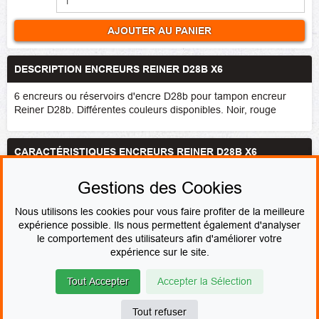
AJOUTER AU PANIER
DESCRIPTION ENCREURS REINER D28B X6
6 encreurs ou réservoirs d'encre D28b pour tampon encreur
Reiner D28b. Différentes couleurs disponibles. Noir, rouge
CARACTÉRISTIQUES ENCREURS REINER D28B X6
Marque
Reiner
Gestions des Cookies
Couleur de l'encre
Noir
,
Rouge
Nous utilisons les cookies pour vous faire profiter de la meilleure
expérience possible. Ils nous permettent également d'analyser
le comportement des utilisateurs afin d'améliorer votre
PAIEMENT SÉCURISÉ
expérience sur le site.
Tout Accepter
Accepter la Sélection
© Le fabricant de Tampons
Contact
Mentions légales
CGV & CGU
Devenir revendeur
Plan du site
Tout refuser