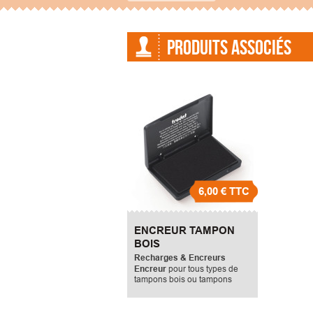
PRODUITS ASSOCIÉS
6,00 €
TTC
ENCREUR TAMPON
BOIS
Recharges & Encreurs
Encreur
pour tous types de
tampons bois ou tampons
manuels. Il mesure 50X90mm.
Encreur pour tampons bois
,
tampon dateur, tampon