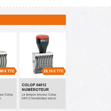
90 €
TTC
25,10 €
TTC
4010
Colop 04012
COLOP 04012
Numéroteur
NUMÉROTEUR
25,10 €
eur Colop
Le tampon encreur Colop
n
04012 Numéroteur est un
ge séparé.
tampon numéroteur à encrage
ndes.
séparé. Il dispose de 12
mesure
bandes. Chaque caractère