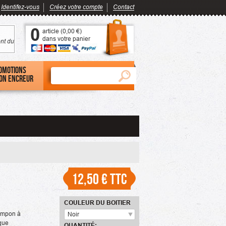
Identifez-vous
Créez votre compte
Contact
0
article (
0,00 €
)
dans votre panier
nt du
omotions
on encreur
12,50 €
TTC
COULEUR DU BOITIER
ampon à
Noir
que
QUANTITÉ: