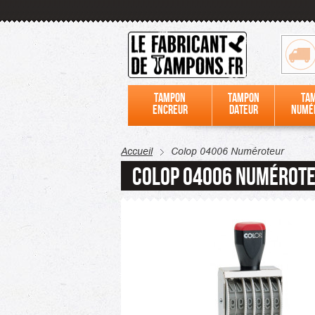
Tampon
Tampon
Ta
encreur
dateur
numé
Accueil
Colop 04006 Numéroteur
Colop 04006 Numérot