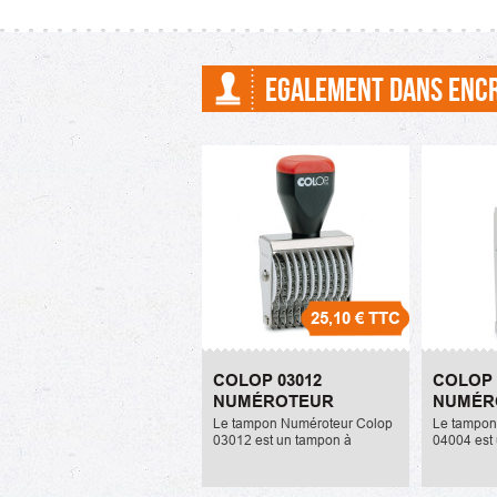
numéroteur...
EGALEMENT DANS ENC
25,10 €
TTC
Colop 03012
Col
COLOP 03012
COLOP 
Numéroteur
Numérot
NUMÉROTEUR
NUMÉR
25,10 €
8,40 €
Le tampon Numéroteur Colop
Le tampon
03012 est un tampon à
04004 est
encrage séparé. Il dispose de
encrage sé
12 bandes. Chaque caractère
4 bandes.
mesure 3mm de hauteur. La...
mesure 4mm