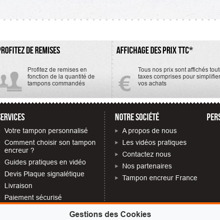
4mm de...
PROFITEZ DE REMISES
AFFICHAGE DES PRIX TTC*
Profitez de remises en
Tous nos prix sont affichés tou
fonction de la quantité de
taxes comprises pour simplifie
tampons commandés
vos achats
SERVICES
NOTRE SOCIÉTÉ
PER
Votre tampon personnalisé
A propos de nous
Comment choisir son tampon
Les vidéos pratiques
encreur ?
Contactez nous
Guides pratiques en vidéo
Nos partenaires
Devis Plaque signalétique
Tampon encreur France
Livraison
Paiement sécurisé
Quelles mentions obligatoires
Gestions des Cookies
sur votre tampon