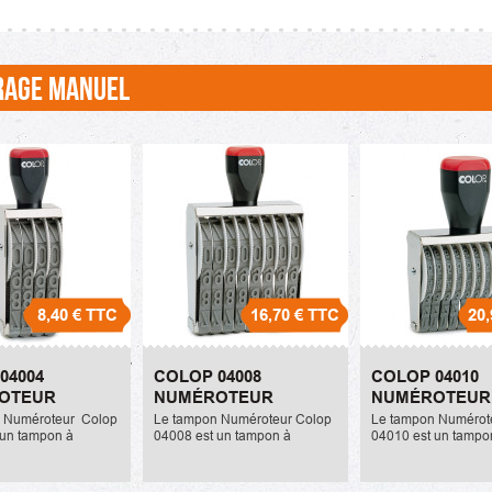
RAGE MANUEL
8,40 €
TTC
16,70 €
TTC
20,
op 04004
Colop 04008
Colop 0
04004
COLOP 04008
COLOP 04010
eur
Numéroteur
Numéroteur
OTEUR
NUMÉROTEUR
NUMÉROTEUR
16,70 €
20,90 €
 Numéroteur Colop
Le tampon Numéroteur Colop
Le tampon Numérot
 un tampon à
04008 est un tampon à
04010 est un tampo
paré. Il dispose de
encrage séparé. Il dispose de
numéroteur à encra
 Chaque caractère
8 bandes. Chaque caractère
Il dispose de 10 ba
 de hauteur. La...
mesure 4mm de hauteur. La...
Chaque caractère 