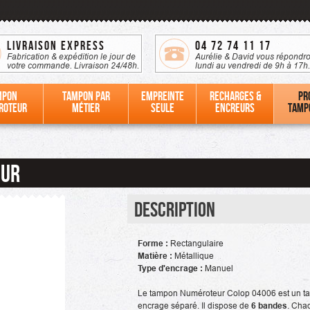
Livraison Express
04 72 74 11 17
Fabrication & expédition le jour de
Aurélie & David vous répondro
votre commande. Livraison 24/48h.
lundi au vendredi de 9h à 17h.
mpon
Tampon par
Empreinte
Recharges &
Pr
roteur
métier
seule
Encreurs
tamp
eur
Description
Forme :
Rectangulaire
Matière :
Métallique
Type d'encrage :
Manuel
Le tampon Numéroteur Colop 04006 est un t
encrage séparé. Il dispose de
6 bandes
. Cha