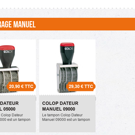
RAGE MANUEL
20,90 €
TTC
29,30 €
TTC
Dateur Manuel
Colop Dateur Manuel
 DATEUR
COLOP DATEUR
09000
 05000
MANUEL 09000
29,30 €
 Colop Dateur
Le tampon Colop Dateur
000 est un tampon
Manuel 09000 est un tampon
t la date mesure
dateur dont la date mesure
teur. Son prix
9mm de hauteur. Son prix
st de 20.90 Euros
unitaire est de 29.30 Euros