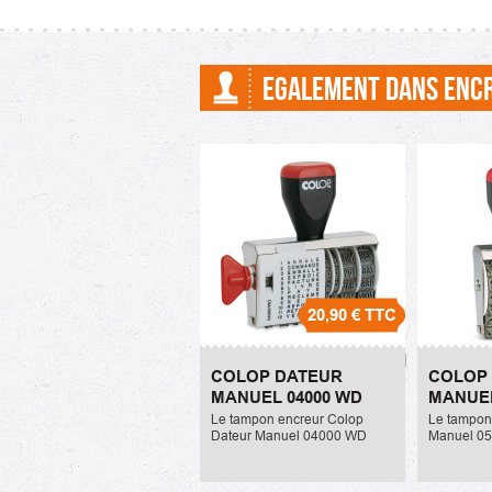
numéroteur...
EGALEMENT DANS ENC
20,90 €
TTC
Colop Dateur Manuel
Colop 
COLOP DATEUR
COLOP
04000 WD
05000
MANUEL 04000 WD
MANUEL
20,90 €
20,90 €
Le tampon encreur Colop
Le tampon
Dateur Manuel 04000 WD
Manuel 05
multiformules est un tampon
dateur don
dateur dont la date mesure
5mm de hau
4mm de hauteur. Il permet
unitaire e