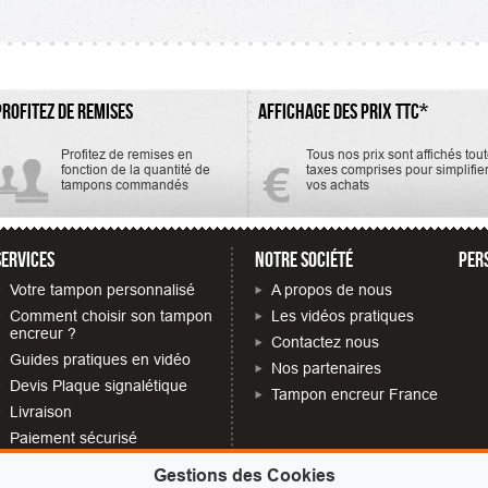
ur Micro 1.
TTC. Encreur Micro 1.
PROFITEZ DE REMISES
AFFICHAGE DES PRIX TTC*
Profitez de remises en
Tous nos prix sont affichés tou
fonction de la quantité de
taxes comprises pour simplifie
tampons commandés
vos achats
SERVICES
NOTRE SOCIÉTÉ
PER
Votre tampon personnalisé
A propos de nous
Comment choisir son tampon
Les vidéos pratiques
encreur ?
Contactez nous
Guides pratiques en vidéo
Nos partenaires
Devis Plaque signalétique
Tampon encreur France
Livraison
Paiement sécurisé
Quelles mentions obligatoires
Gestions des Cookies
sur votre tampon