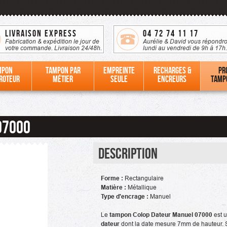
Livraison Express
04 72 74 11 17
Fabrication & expédition le jour de
Aurélie & David vous répondro
votre commande. Livraison 24/48h.
lundi au vendredi de 9h à 17h.
mpon
Tampon par
Empreinte
Recharges &
Pr
roteur
métier
seule
Encreurs
tamp
07000
Description
Forme :
Rectangulaire
Matière :
Métallique
Type d'encrage :
Manuel
Le
tampon Colop Dateur Manuel 07000
est 
dateur
dont la date mesure 7mm de hauteur. 