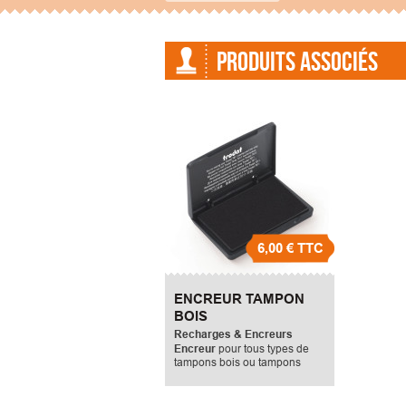
PRODUITS ASSOCIÉS
6,00 €
TTC
ENCREUR TAMPON
BOIS
Recharges & Encreurs
Encreur
pour tous types de
tampons bois ou tampons
manuels. Il mesure 50X90mm.
Encreur pour tampons bois
,
tampon dateur, tampon