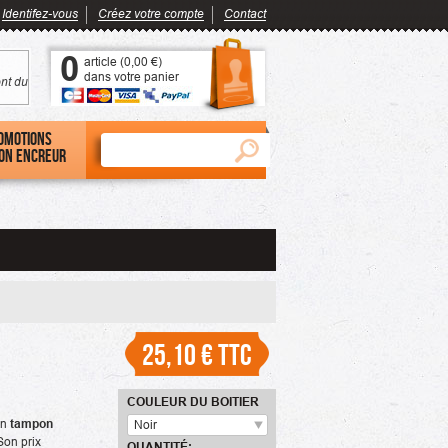
Identifez-vous
Créez votre compte
Contact
0
article (
0,00 €
)
dans votre panier
nt du
omotions
on encreur
25,10 €
TTC
COULEUR DU BOITIER
un
tampon
Noir
Son prix
QUANTITÉ: