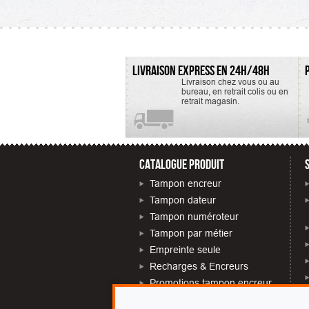
d'insérer un préfixe devant la
TTC. Encre
date....
LIVRAISON EXPRESS EN 24H/48H
Livraison chez vous ou au
bureau, en retrait colis ou en
retrait magasin.
CATALOGUE PRODUIT
Tampon encreur
Tampon dateur
Tampon numéroteur
Tampon par métier
Empreinte seule
Recharges & Encreurs
Promotions tampon encreur
Tampon près de chez moi