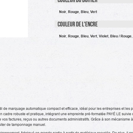
Noir
,
Rouge
,
Bleu
,
Vert
Couleur de l'encre
Noir
,
Rouge
,
Bleu
,
Vert
,
Violet
,
Bleu / Rouge
(1 avis)
til de marquage automatique compact et efficace, idéal pour les entreprises et les 
n cadre robuste et pratique, intégrant une empreinte pré-formatée PAYÉ LE suivie 
e vos factures, reçus ou autres documents administratifs. Grâce à son mécanisme à
essiter de tamponnage manuel.
ironnement, fabriqué en grande partie à partir de matériaux recyclés. De plus, il 