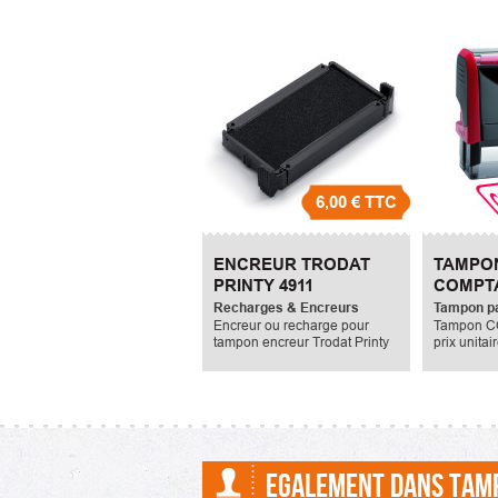
6,00 €
TTC
ENCREUR TRODAT
TAMPO
PRINTY 4911
COMPTA
Recharges & Encreurs
Tampon pa
Encreur ou recharge pour
Tampon C
tampon encreur Trodat Printy
prix unitai
4911.
TTC
EGALEMENT DANS TAM