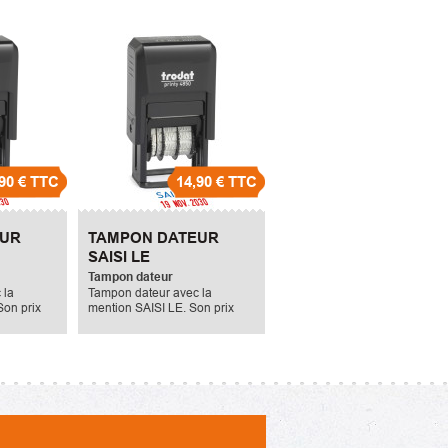
90 €
TTC
14,90 €
TTC
EUR
TAMPON DATEUR
SAISI LE
Tampon dateur
 la
Tampon dateur avec la
on prix
mention SAISI LE. Son prix
 Euros ttc.
unitaire est de 14.90 euros ttc.