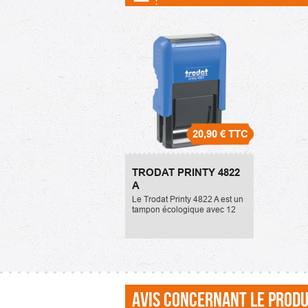
20,90 €
TTC
Trodat Printy 4822 A
TRODAT PRINTY 4822
20,90 €
A
Le Trodat Printy 4822 A est un
tampon écologique avec 12
formules administratives. Il
mesure 4x24mm. La référence
de la cassette d'encrage est la
E/4822A....
Avis concernant le produ