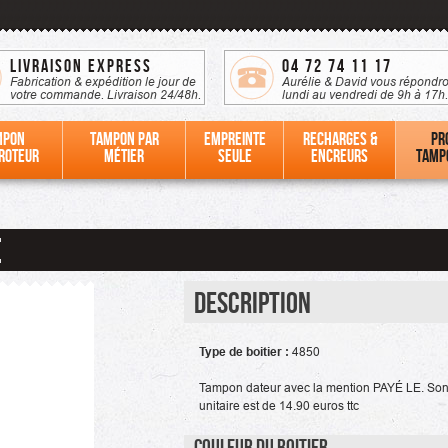
Livraison Express
04 72 74 11 17
Fabrication & expédition le jour de
Aurélie & David vous répondro
votre commande. Livraison 24/48h.
lundi au vendredi de 9h à 17h.
mpon
Tampon par
Empreinte
Recharges &
Pr
roteur
métier
seule
Encreurs
tamp
E
Description
Type de boitier :
4850
Tampon dateur avec la mention PAYÉ LE. Son
unitaire est de 14.90 euros ttc
Couleur du boitier