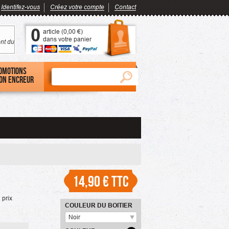
Identifez-vous
Créez votre compte
Contact
0
article (
0,00 €
)
dans votre panier
nt du
omotions
on encreur
14,90 €
TTC
 prix
COULEUR DU BOITIER
Noir