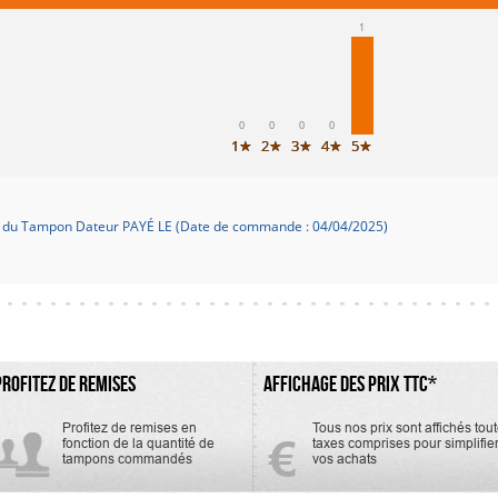
1
0
0
0
0
1★
2★
3★
4★
5★
 du Tampon Dateur PAYÉ LE (Date de commande : 04/04/2025)
PROFITEZ DE REMISES
AFFICHAGE DES PRIX TTC*
Profitez de remises en
Tous nos prix sont affichés tou
fonction de la quantité de
taxes comprises pour simplifie
tampons commandés
vos achats