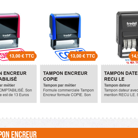
13,00 €
TTC
13,00 €
TTC
14,
N ENCREUR
TAMPON ENCREUR
TAMPON DAT
BILISÉ
COPIE
RECU LE
r métier
Tampon par métier
Tampon dateur
OMPTABILISÉ. Son
Formule commerciale Tampon
Tampon dateur avec
re est de 13 Euros
Encreur formule COPIE. Son
mention RECU LE. S
prix unitaire est de 13 Euros
unitaire est de 14.90
TTC
PON ENCREUR