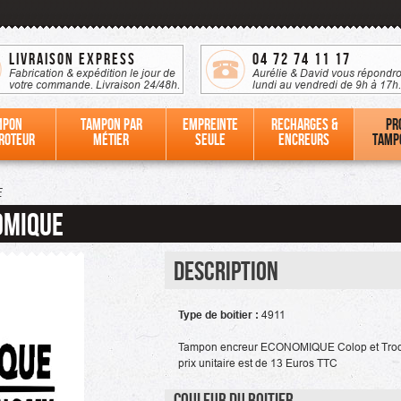
Livraison Express
04 72 74 11 17
Fabrication & expédition le jour de
Aurélie & David vous répondro
votre commande. Livraison 24/48h.
lundi au vendredi de 9h à 17h.
mpon
Tampon par
Empreinte
Recharges &
Pr
roteur
métier
seule
Encreurs
tamp
E
OMIQUE
Description
Type de boitier :
4911
Tampon encreur ECONOMIQUE Colop et Trod
prix unitaire est de 13 Euros TTC
Couleur du boitier