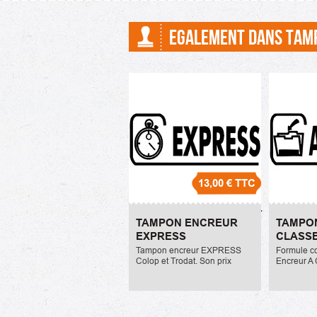
EGALEMENT DANS TAM
13,00 €
TTC
Tampon Encreur
Tampo
TAMPON ENCREUR
TAMPO
EXPRESS
CLASSE
EXPRESS
CLASS
13,00 €
13,00 €
Tampon encreur EXPRESS
Formule c
Colop et Trodat. Son prix
Encreur A
unitaire est de 13,00 Euros
Trodat. Ta
TTC.
tampon so
association
est de 13