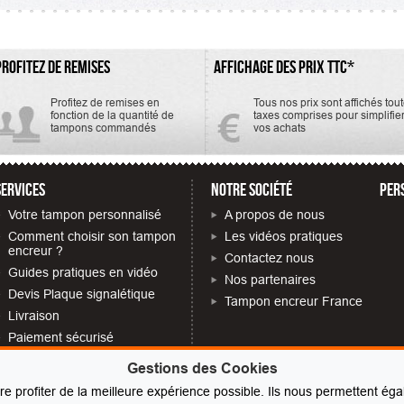
PROFITEZ DE REMISES
AFFICHAGE DES PRIX TTC*
Profitez de remises en
Tous nos prix sont affichés tou
fonction de la quantité de
taxes comprises pour simplifie
tampons commandés
vos achats
SERVICES
NOTRE SOCIÉTÉ
PER
Votre tampon personnalisé
A propos de nous
Comment choisir son tampon
Les vidéos pratiques
encreur ?
Contactez nous
Guides pratiques en vidéo
Nos partenaires
Devis Plaque signalétique
Tampon encreur France
Livraison
Paiement sécurisé
Quelles mentions obligatoires
Gestions des Cookies
sur votre tampon
ire profiter de la meilleure expérience possible. Ils nous permettent 
FAQ