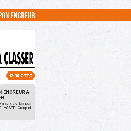
PON ENCREUR
13,00 €
TTC
n Encreur A
N ENCREUR A
R
ER
ommerciale Tampon
 CLASSER, Colop et
mpon entreprise,
ciété, tampon
. Son prix unitaire
 Euros TTC