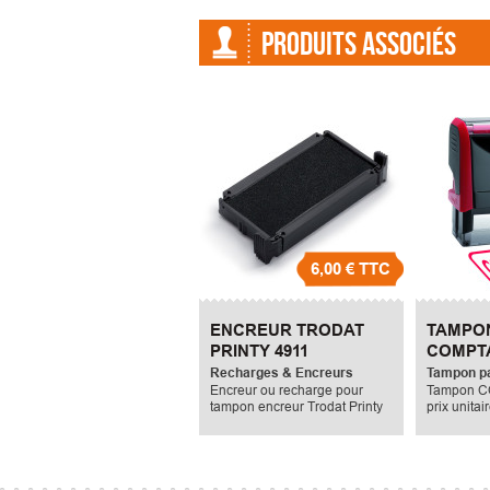
PRODUITS ASSOCIÉS
6,00 €
TTC
ENCREUR TRODAT
TAMPO
PRINTY 4911
COMPTA
Recharges & Encreurs
Tampon pa
Encreur ou recharge pour
Tampon C
tampon encreur Trodat Printy
prix unitai
4911.
TTC