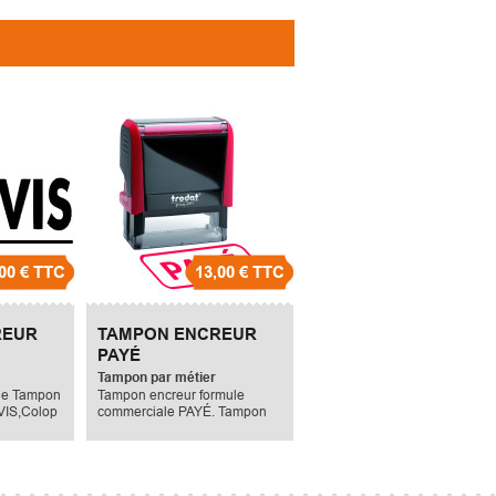
00 €
TTC
13,00 €
TTC
REUR
TAMPON ENCREUR
PAYÉ
Tampon par métier
le Tampon
Tampon encreur formule
VIS,Colop
commerciale PAYÉ. Tampon
treprise,
entreprise, tampon société,
mpon
tampon association. Son prix
 unitaire
unitaire est de 13 Euros TTC
C