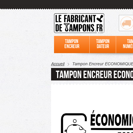
Tampon
Tampon
Ta
encreur
dateur
numé
Accueil
Tampon Encreur ECONOMIQU
Tampon Encreur ECON