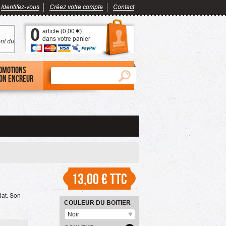
Identifez-vous
Créez votre compte
Contact
0
article (
0,00 €
)
dans votre panier
nt du
omotions
on encreur
13,00 €
TTC
at. Son
COULEUR DU BOITIER
Noir