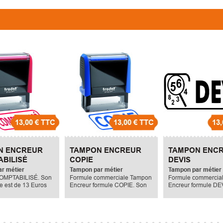
13,00 €
TTC
13,00 €
TTC
13,
N ENCREUR
TAMPON ENCREUR
TAMPON ENC
BILISÉ
COPIE
DEVIS
r métier
Tampon par métier
Tampon par métier
OMPTABILISÉ. Son
Formule commerciale Tampon
Formule commercia
re est de 13 Euros
Encreur formule COPIE. Son
Encreur formule DE
prix unitaire est de 13 Euros
et Trodat. Tampon en
TTC
tampon société, ta
association. Son prix
est de 13 Euros TT