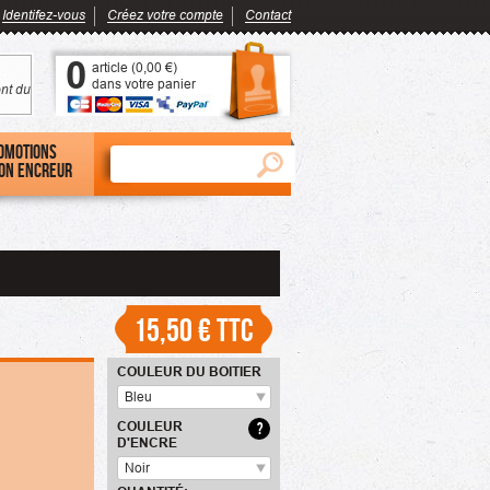
Identifez-vous
Créez votre compte
Contact
0
article (
0,00 €
)
dans votre panier
nt du
omotions
on encreur
15,50 €
TTC
COULEUR DU BOITIER
Bleu
COULEUR
?
D'ENCRE
Noir