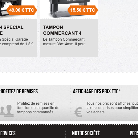
49,00 €
TTC
15,50 €
TTC
Spécial Garage
Tampon Commercant 4
 SPÉCIAL
TAMPON
ile
Lignes
E
COMMERCANT 4
15,50 €
OBILE
LIGNES
 Spécial Garage
Le Tampon Commercant
e comprend de 1 à 9
mesure 38x14mm. Il peut
mesure 56x33mm. Il
comprendre 4 lignes de texte
'une armature
maximum. Les couleurs
qui lui confère
d'encrage disponibles sont le
noir, rouge, vert, bleu, violet.
La...
PROFITEZ DE REMISES
AFFICHAGE DES PRIX TTC*
Profitez de remises en
Tous nos prix sont affichés tou
fonction de la quantité de
taxes comprises pour simplifie
tampons commandés
vos achats
SERVICES
NOTRE SOCIÉTÉ
PER