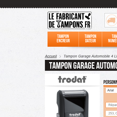
Tampon
Tampon
Ta
encreur
dateur
numé
Accueil
Tampon Garage Automobile 4 L
Tampon Garage Automo
Personn
Arial