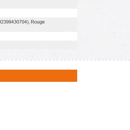
92399430704)
,
Rouge