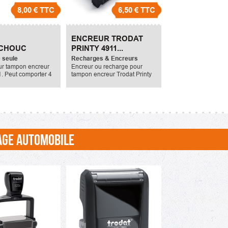
8,00 €
TTC
6,50 €
TTC
ENCREUR TRODAT
CHOUC
PRINTY 4911...
 4911
 seule
Recharges & Encreurs
ur tampon encreur
Encreur ou recharge pour
1. Peut comporter 4
tampon encreur Trodat Printy
 texte maximum.Les
4911.
'encrage
 sont le noir, rouge,
violet. La...
AGE AUTOMOBILE