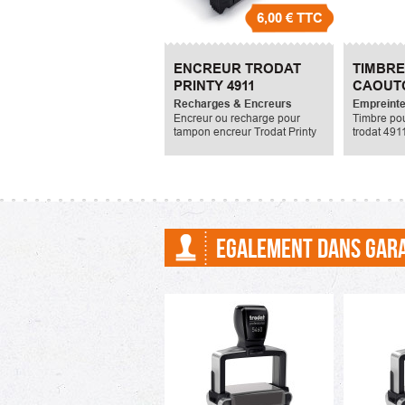
6,00 €
TTC
ENCREUR TRODAT
TIMBRE
PRINTY 4911
CAOUT
TRODAT
Recharges & Encreurs
Empreinte
Encreur ou recharge pour
Timbre po
tampon encreur Trodat Printy
trodat 491
4911.
lignes de
couleurs d
disponibles
vert, bleu, 
EGALEMENT DANS GAR