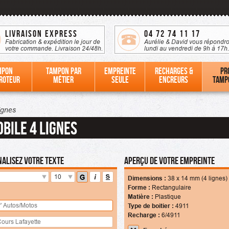
Livraison Express
04 72 74 11 17
Fabrication & expédition le jour de
Aurélie & David vous répondro
votre commande. Livraison 24/48h.
lundi au vendredi de 9h à 17h.
mpon
Tampon par
Empreinte
Recharges &
Pr
roteur
métier
seule
Encreurs
tamp
ignes
bile 4 Lignes
alisez votre texte
Aperçu de votre empreinte
10
Dimensions :
38
x
14
mm (4 lignes)
Forme :
Rectangulaire
Matière :
Plastique
Type de boitier :
4911
Recharge :
6/4911