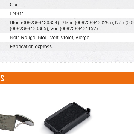
Oui
6/4911
Bleu
(0092399430834)
,
Blanc
(0092399430285)
,
Noir
(00
(0092399430865)
,
Vert
(0092399431152)
Noir,
Rouge,
Bleu,
Vert,
Violet,
Vierge
Fabrication express
NS