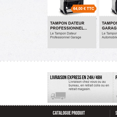
64,00 €
TTC
Tampon Dateur
Tampon 
TAMPON DATEUR
TAMPON
Professionnel Garage
Automob
PROFESSIONNEL...
GARAG
Automobile
49,00 €
AUTOM
Le Tampon Dateur
Le Tampon
64,00 €
Professionnel Garage
Automobil
Automobile mesure 56x33mm.
lignes et 
Son prix unitaire est de 64,00
est doté d
euros ttc. Il est
métallique 
particulièrement adapté à un
une...
usage...
LIVRAISON EXPRESS EN 24H/48H
Livraison chez vous ou au
bureau, en retrait colis ou en
retrait magasin.
CATALOGUE PRODUIT