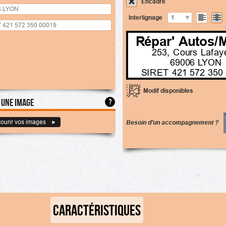
Encadré
Interlignage
1
Répar' Autos/
253, Cours Lafay
69006 LYON
SIRET 421 572 350
Modif disponibles
 une image
?
ourir vos images
Besoin d'un accompagnement ?
CARACTÉRISTIQUES