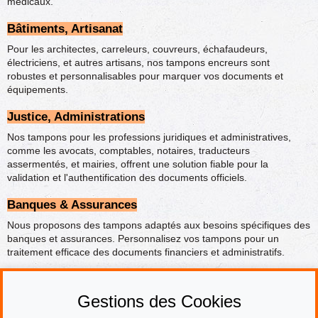
médicaux.
Bâtiments, Artisanat
Pour les architectes, carreleurs, couvreurs, échafaudeurs,
électriciens, et autres artisans, nos tampons encreurs sont
robustes et personnalisables pour marquer vos documents et
équipements.
Justice, Administrations
Nos tampons pour les professions juridiques et administratives,
comme les avocats, comptables, notaires, traducteurs
assermentés, et mairies, offrent une solution fiable pour la
validation et l'authentification des documents officiels.
Banques & Assurances
Nous proposons des tampons adaptés aux besoins spécifiques des
banques et assurances. Personnalisez vos tampons pour un
traitement efficace des documents financiers et administratifs.
Choisissez parmi notre large gamme de
tampons encreurs par
métier
pour trouver la solution parfaite adaptée à votre domaine
Gestions des Cookies
professionnel. Nos tampons sont conçus pour offrir durabilité,
précision et personnalisation.