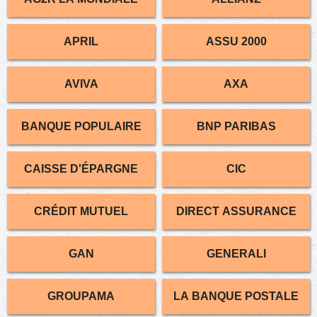
APRIL
ASSU 2000
AVIVA
AXA
BANQUE POPULAIRE
BNP PARIBAS
CAISSE D'ÉPARGNE
CIC
CRÉDIT MUTUEL
DIRECT ASSURANCE
GAN
GENERALI
GROUPAMA
LA BANQUE POSTALE