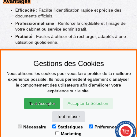
Avantages
Efficacité
: Facilite l'identification rapide et précise des
documents officiels.
Professionnalisme
: Renforce la crédibilité et l'image de
votre cabinet ou service administratif.
Praticité
: Faciles à utiliser et à recharger, adaptés à une
utilisation quotidienne.
Adoptez les
tampons encreurs personnalisés Trodat pour le
métier de la justice et des administrations
pour optimiser vos
Gestions des Cookies
opérations et afficher un professionnalisme irréprochable dans
toutes vos transactions.
Nous utilisons les cookies pour vous faire profiter de la meilleure
expérience possible. Ils nous permettent également d'analyser
le comportement des utilisateurs afin d'améliorer votre
PAIEMENT SÉCURISÉ
expérience sur le site.
Tout Accepter
Accepter la Sélection
© Le fabricant de Tampons
Contact
Mentions légales
CGV & CGU
Devenir revendeur
Plan du site
Tout refuser
Marchand approuvé par la Société des Avis Garantis,
cliquez ici pour
Nécessaire
Statistiques
Préferences
afficher l'attestation.
9.6
/10
Marketing
2518 avis
|
FAQ
Gestion des cookies