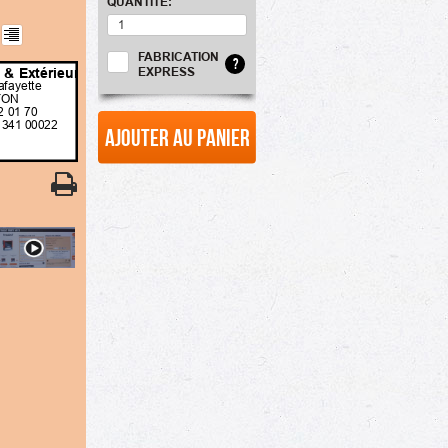
QUANTITÉ:
FABRICATION
?
 & Extérieur
EXPRESS
afayette
YON
2 01 70
 341 00022
Ajouter au panier