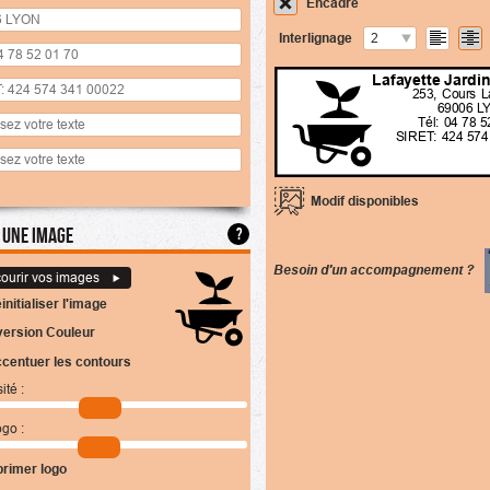
Encadré
Interlignage
2
Lafayette Jardin
253, Cours L
69006 L
Tél: 04 78 5
SIRET: 424 574
Modif disponibles
 une image
?
Besoin d'un accompagnement ?
ourir vos images
initialiser l'image
version Couleur
centuer les contours
té :
ogo :
rimer logo