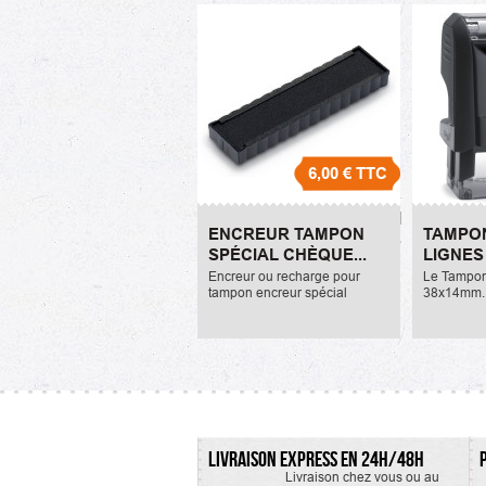
6,00 €
TTC
Encreur Tampon spécial
Tampo
ENCREUR TAMPON
TAMPON
Chèque pour Paysagiste
Lignes
SPÉCIAL CHÈQUE...
LIGNES
6,00 €
15,50 €
Encreur ou recharge pour
Le Tampon
tampon encreur spécial
38x14mm. 
chèque pour paysagiste.
4 lignes d
Les couleu
disponibles
vert, bleu, 
LIVRAISON EXPRESS EN 24H/48H
Livraison chez vous ou au