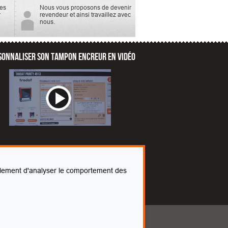
tes
Nous vous proposons de devenir
r
revendeur et ainsi travaillez avec
nous.
SONNALISER SON TAMPON ENCREUR EN VIDÉO
également d'analyser le comportement des
ons légales
CGV & CGU
Devenir revendeur