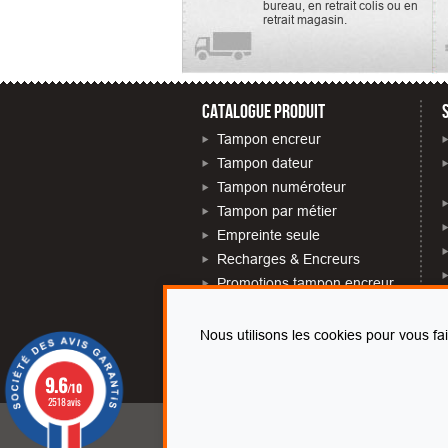
bureau, en retrait colis ou en
retrait magasin.
CATALOGUE PRODUIT
Tampon encreur
Tampon dateur
Tampon numéroteur
Tampon par métier
Empreinte seule
Recharges & Encreurs
Promotions tampon encreur
Tampon près de chez moi
Nous utilisons les cookies pour vous fa
9.6
/10
2518 avis