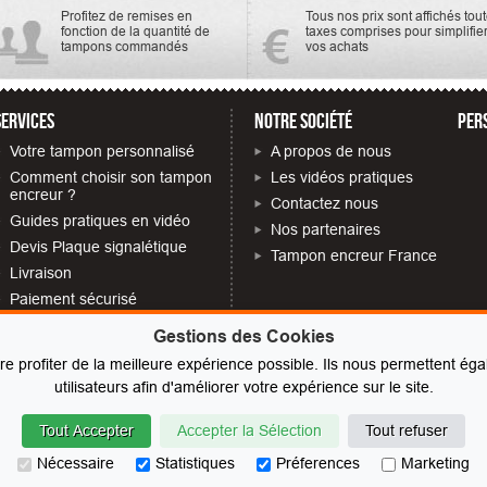
Profitez de remises en
Tous nos prix sont affichés tou
fonction de la quantité de
taxes comprises pour simplifie
tampons commandés
vos achats
SERVICES
NOTRE SOCIÉTÉ
PER
Votre tampon personnalisé
A propos de nous
Comment choisir son tampon
Les vidéos pratiques
encreur ?
Contactez nous
Guides pratiques en vidéo
Nos partenaires
Devis Plaque signalétique
Tampon encreur France
Livraison
Paiement sécurisé
Quelles mentions obligatoires
Gestions des Cookies
sur votre tampon
ire profiter de la meilleure expérience possible. Ils nous permettent 
FAQ
utilisateurs afin d'améliorer votre expérience sur le site.
Avis tampons encreurs
Gestion des cookies
Tout Accepter
Accepter la Sélection
Tout refuser
Plan du site
© Le fabricant de Tampons
Contact
Menti
Nécessaire
Statistiques
Préferences
Marketing