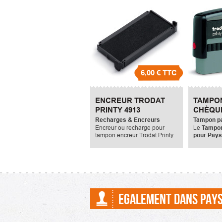
6,00 €
TTC
ENCREUR TRODAT
TAMPON
PRINTY 4913
CHÈQUE
Recharges & Encreurs
Tampon pa
Encreur ou recharge pour
Le
Tampon
tampon encreur Trodat Printy
pour Pays
4913. E / 4913, e/4913, e4913,
70x10mm. 
E4913.
peut compr
texte maxi
EGALEMENT DANS PAYS