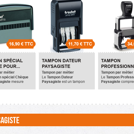
16,90 €
TTC
11,70 €
TTC
34,
 SPÉCIAL
TAMPON DATEUR
TAMPON
 POUR...
PAYSAGISTE
PROFESSIONN
PAYSAGISTE
r métier
Tampon par métier
Tampon par métier
 spécial Chèque
Le
Tampon Dateur
Le
Tampon Profess
agiste
mesure
Paysagiste
est un tampon
Paysagiste
compren
Spécial chèque, Il
écologique mesurant
6 lignes et mesure
endre 2 lignes de
20x3,8mm. L'ajout de texte
Il dispose d'une arm
mum. La...
n'est pas possible sur cet
métallique et peut 
appareil. La...
6 lignes...
AGISTE