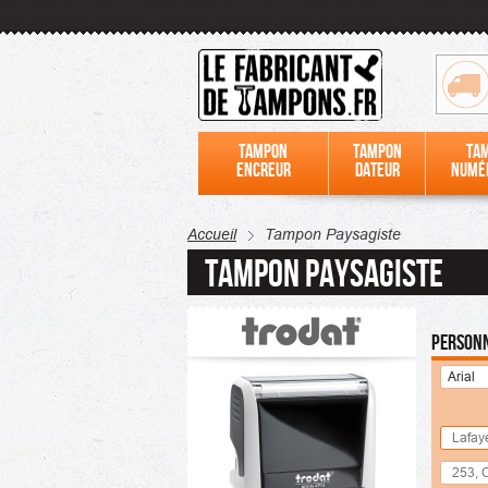
Tampon
Tampon
Ta
encreur
dateur
numé
Accueil
Tampon Paysagiste
Tampon Paysagiste
Personn
Arial