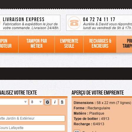
Livraison Express
04 72 74 11 17
Fabrication & expédition le jour de
Aurélie & David vous répondro
votre commande. Livraison 24/48h.
lundi au vendredi de 9h à 17h.
mpon
Tampon par
Empreinte
Recharges &
Pr
roteur
métier
seule
Encreurs
tamp
alisez votre texte
Aperçu de votre empreinte
8
Dimensions :
58
x
22
mm (7 lignes)
Forme :
Rectangulaire
Matière :
Plastique
Type de boitier :
4913
Recharge :
6/4913