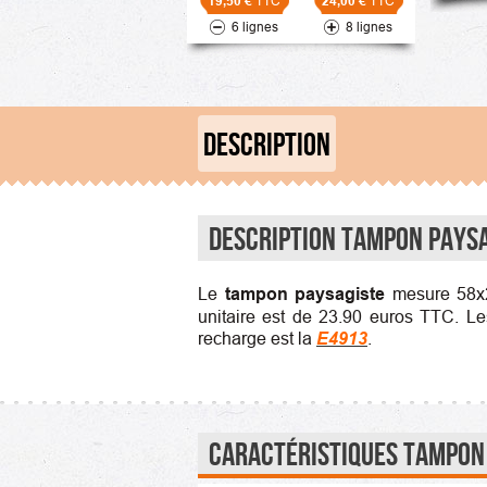
19,50 €
TTC
24,00 €
TTC
6 lignes
8 lignes
DESCRIPTION
Description Tampon Pays
Le
tampon paysagiste
mesure 58x2
unitaire est de 23.90 euros TTC. Les
recharge est la
E4913
.
Caractéristiques Tampon