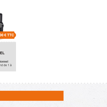
00 €
TTC
EL
ionnel
d de 1 à
 41x24mm.
ature
comprendre