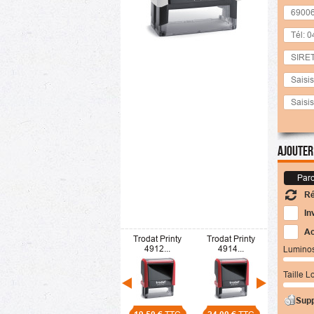
Ajouter
Parc
Ré
In
Ac
Trodat Printy
Trodat Printy
4912...
4914...
Luminosi
Taille L
Supp