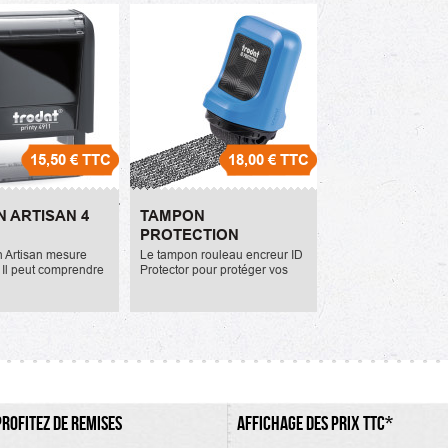
15,50 €
TTC
18,00 €
TTC
n Artisan 4
Tampon Protection
 ARTISAN 4
TAMPON
Identité - ID
PROTECTION
PROTECTOR
IDENTITÉ - ID...
 Artisan mesure
Le tampon rouleau encreur ID
18,00 €
Il peut comprendre
Protector pour protéger vos
e texte maximum.
données
rs d'encrage
personnelles/confidentielles
 sont le noir, rouge,
sur vos documents. Hauteur
violet. La...
de 25mm.
PROFITEZ DE REMISES
AFFICHAGE DES PRIX TTC*