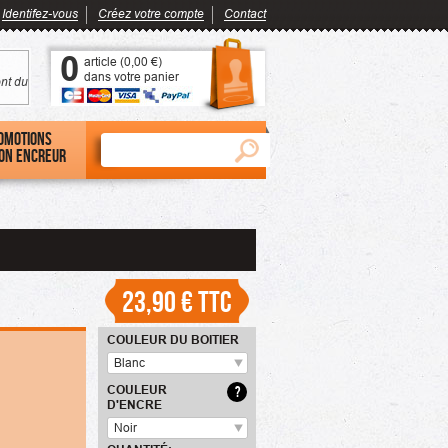
Identifez-vous
Créez votre compte
Contact
0
article (
0,00 €
)
dans votre panier
nt du
omotions
on encreur
23,90 €
TTC
COULEUR DU BOITIER
Blanc
COULEUR
?
D'ENCRE
Noir