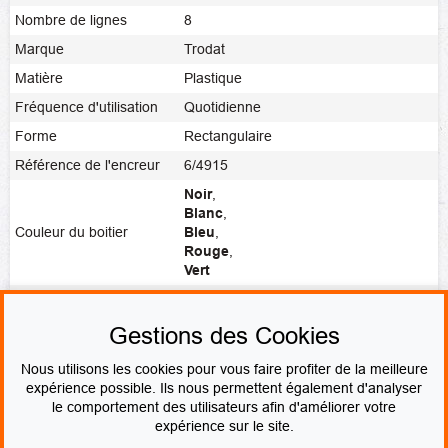
Nombre de lignes
8
Marque
Trodat
Matière
Plastique
Fréquence d'utilisation
Quotidienne
Forme
Rectangulaire
Référence de l'encreur
6/4915
Noir
,
Blanc
,
Couleur du boitier
Bleu
,
Rouge
,
Vert
Noir
,
Rouge
,
Bleu
,
Vert
,
Violet
,
Couleur de l'encre
Vierge
Gestions des Cookies
Fabrication
Fabrication express
Nous utilisons les cookies pour vous faire profiter de la meilleure
expérience possible. Ils nous permettent également d'analyser
le comportement des utilisateurs afin d'améliorer votre
PAIEMENT SÉCURISÉ
expérience sur le site.