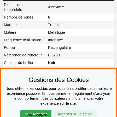
Dimension de
41x24mm
l'empreinte
Nombre de lignes
6
Marque
Trodat
Matière
Métallique
Fréquence d'utilisation
Intensive
Forme
Rectangulaire
Référence de l'encreur
E/5200
Couleur du boitier
Noir
Noir
,
Rouge
,
Bleu
,
Vert
,
Violet
,
Couleur de l'encre
Vierge
Gestions des Cookies
Fabrication
Fabrication express
Nous utilisons les cookies pour vous faire profiter de la meilleure
expérience possible. Ils nous permettent également d'analyser
le comportement des utilisateurs afin d'améliorer votre
PAIEMENT SÉCURISÉ
expérience sur le site.
Tout Accepter
Accepter la Sélection
© Le fabricant de Tampons
Contact
Mentions légales