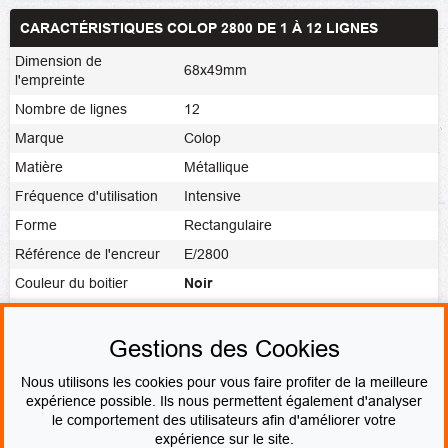
CARACTÉRISTIQUES COLOP 2800 DE 1 À 12 LIGNES
Dimension de
68x49mm
l'empreinte
Nombre de lignes
12
Marque
Colop
Matière
Métallique
Fréquence d'utilisation
Intensive
Forme
Rectangulaire
Référence de l'encreur
E/2800
Couleur du boitier
Noir
Noir
,
Rouge
,
Bleu
,
Vert
,
Violet
,
Couleur de l'encre
Vierge
Gestions des Cookies
Fabrication
Fabrication express
Nous utilisons les cookies pour vous faire profiter de la meilleure
expérience possible. Ils nous permettent également d'analyser
le comportement des utilisateurs afin d'améliorer votre
PAIEMENT SÉCURISÉ
expérience sur le site.