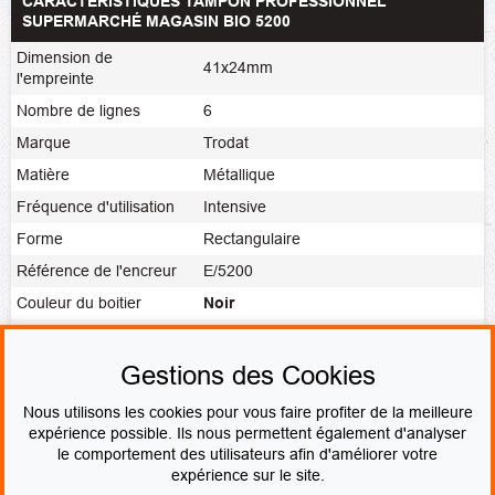
CARACTÉRISTIQUES TAMPON PROFESSIONNEL
SUPERMARCHÉ MAGASIN BIO 5200
Dimension de
41x24mm
l'empreinte
Nombre de lignes
6
Marque
Trodat
Matière
Métallique
Fréquence d'utilisation
Intensive
Forme
Rectangulaire
Référence de l'encreur
E/5200
Couleur du boitier
Noir
Noir
,
Rouge
,
Bleu
,
Vert
,
Violet
,
Couleur de l'encre
Vierge
Gestions des Cookies
Fabrication
Fabrication express
Nous utilisons les cookies pour vous faire profiter de la meilleure
expérience possible. Ils nous permettent également d'analyser
le comportement des utilisateurs afin d'améliorer votre
PAIEMENT SÉCURISÉ
expérience sur le site.