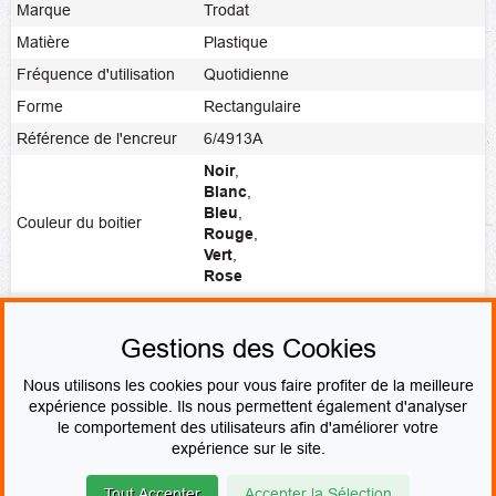
Marque
Trodat
Matière
Plastique
Fréquence d'utilisation
Quotidienne
Forme
Rectangulaire
Référence de l'encreur
6/4913A
Noir
,
Blanc
,
Bleu
,
Couleur du boitier
Rouge
,
Vert
,
Rose
Noir
,
Rouge
,
Bleu
,
Vert
,
Violet
,
Couleur de l'encre
Vierge
Gestions des Cookies
Fabrication
Fabrication express
Nous utilisons les cookies pour vous faire profiter de la meilleure
expérience possible. Ils nous permettent également d'analyser
le comportement des utilisateurs afin d'améliorer votre
PAIEMENT SÉCURISÉ
expérience sur le site.
Tout Accepter
Accepter la Sélection