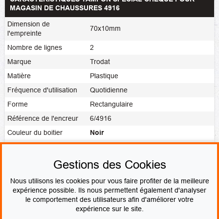
MAGASIN DE CHAUSSURES 4916
Dimension de
70x10mm
l'empreinte
Nombre de lignes
2
Marque
Trodat
Matière
Plastique
Fréquence d'utilisation
Quotidienne
Forme
Rectangulaire
Référence de l'encreur
6/4916
Couleur du boitier
Noir
Noir
,
Rouge
,
Bleu
,
Vert
,
Violet
,
Couleur de l'encre
Vierge
Gestions des Cookies
Fabrication
Fabrication express
Nous utilisons les cookies pour vous faire profiter de la meilleure
expérience possible. Ils nous permettent également d'analyser
le comportement des utilisateurs afin d'améliorer votre
PAIEMENT SÉCURISÉ
expérience sur le site.