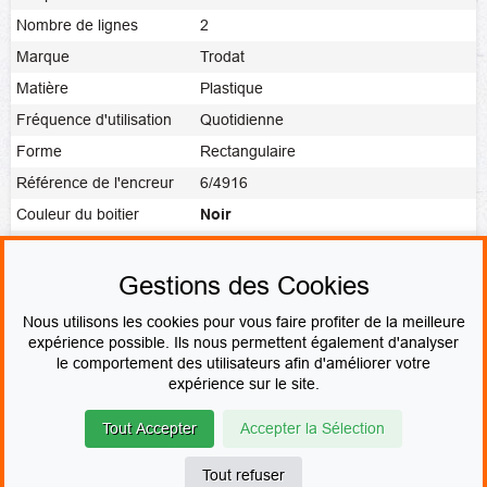
Nombre de lignes
2
Marque
Trodat
Matière
Plastique
Fréquence d'utilisation
Quotidienne
Forme
Rectangulaire
Référence de l'encreur
6/4916
Couleur du boitier
Noir
Noir
,
Rouge
,
Bleu
,
Vert
,
Violet
,
Couleur de l'encre
Vierge
Gestions des Cookies
Fabrication
Fabrication express
Nous utilisons les cookies pour vous faire profiter de la meilleure
expérience possible. Ils nous permettent également d'analyser
le comportement des utilisateurs afin d'améliorer votre
PAIEMENT SÉCURISÉ
expérience sur le site.
Tout Accepter
Accepter la Sélection
© Le fabricant de Tampons
Contact
Mentions légales
CGV & CGU
Devenir revendeur
Plan du site
Tout refuser