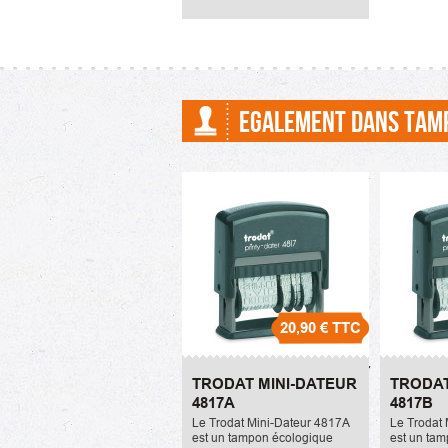
4820.
EGALEMENT DANS TAM
20,90 €
TTC
Trodat Mini-Dateur
Trodat
TRODAT MINI-DATEUR
TRODAT
4817A
4817B
4817A
4817B
20,90 €
20,90 €
Le Trodat Mini-Dateur 4817A
Le Trodat
est un tampon écologique
est un ta