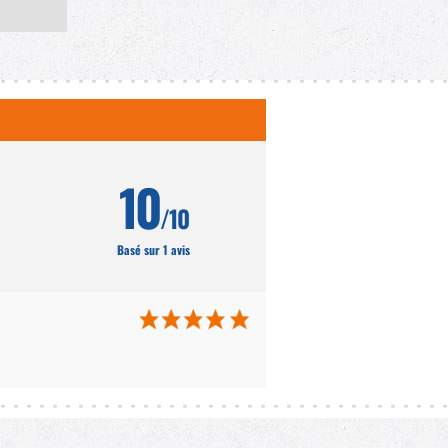
 L'ajout
ossible sur
érence de
10
/10
Basé sur 1 avis