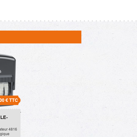
00 €
TTC
e-Dateur
LE-
ateur 4816
ogique