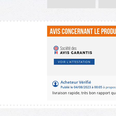
mesurant 3,8x47mm. Il
mesurant 
dispose d'un dateur
dispose d'
permettant d'insérer une
entier + da
formule avant la date. 11
l'ajout de t
formules...
Avis concernant le produ
VOIR L'ATTESTATION
Acheteur Vérifié
Publié le 04/08/2023 à 00:05
à propos
livraison rapide, très bon rapport q