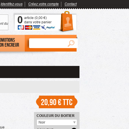
Identifez-vous
Créez votre compte
Contact
0
article (
0,00 €
)
dans votre panier
nt du
omotions
on encreur
20,90 €
TTC
COULEUR DU BOITIER
Noir
que