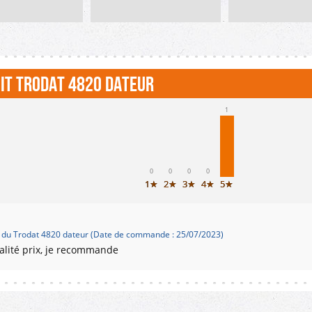
3,8x47mm. Il
comprendre 2 lignes de texte
mesurant 50x3,8mm.
un dateur avec jour
maximum à gauche de la date.
de texte n'est pas p
te. Il ne permet pas
La référence de l'encreur ou
cet appareil. La réf
exte. La...
recharge est la...
l'encreur ou...
it Trodat 4820 dateur
1
0
0
0
0
1★
2★
3★
4★
5★
 du Trodat 4820 dateur (Date de commande : 25/07/2023)
ualité prix, je recommande