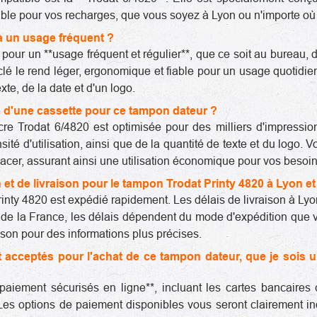
nible pour vos recharges, que vous soyez à Lyon ou n'importe où
 à un usage fréquent ?
it pour un **usage fréquent et régulier**, que ce soit au burea
clé le rend léger, ergonomique et fiable pour un usage quotidien
te, de la date et d'un logo.
re d'une cassette pour ce tampon dateur ?
re Trodat 6/4820 est optimisée pour des milliers d'impressio
sité d'utilisation, ainsi que de la quantité de texte et du logo.
placer, assurant ainsi une utilisation économique pour vos besoi
 et de livraison pour le tampon Trodat Printy 4820 à Lyon e
Printy 4820 est expédié rapidement. Les délais de livraison à 
e de la France, les délais dépendent du mode d'expédition que 
ison pour des informations plus précises.
acceptés pour l'achat de ce tampon dateur, que je sois un
iement sécurisés en ligne**, incluant les cartes bancaires
 Les options de paiement disponibles vous seront clairement ind