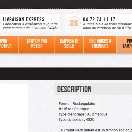
Livraison Express
04 72 74 11 17
Fabrication & expédition le jour de
Aurélie & David vous répondro
votre commande. Livraison 24/48h.
lundi au vendredi de 9h à 17h.
mpon
Tampon par
Empreinte
Recharges &
Pr
roteur
métier
seule
Encreurs
tamp
Description
Forme :
Rectangulaire
Matière :
Plastique
Type d'encrage :
Automatique
Type de boitier :
4820
Le Trodat 4820 dateur est un tampon écologi