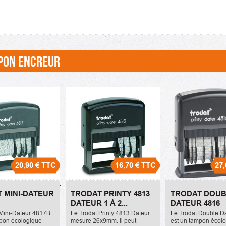
PON ENCREUR
20,90 €
TTC
16,70 €
TTC
27,
 Mini-Dateur
Trodat Printy 4813
Trodat Doubl
 MINI-DATEUR
TRODAT PRINTY 4813
TRODAT DOUB
Dateur 1 à 2 lignes
4816
DATEUR 1 À 2...
DATEUR 4816
16,70 €
27,00 €
 Mini-Dateur 4817B
Le Trodat Printy 4813 Dateur
Le Trodat Double D
mpon écologique
mesure 26x9mm. Il peut
est un tampon écol