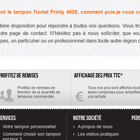
nant le tampon Trodat Printy 4820, comment puis-je vous 
entière disposition pour répondre à toutes vos questions. Vous
tre page de contact. N'hésitez pas à nous solliciter, que v
es, un particulier ou un professionnel dans toute autre région 
PROFITEZ DE REMISES
AFFICHAGE DES PRIX TTC*
Profitez de remises en
Tous nos prix sont affichés tou
fonction de la quantité de
taxes comprises pour simplifie
tampons commandés
vos achats
SERVICES
NOTRE SOCIÉTÉ
PER
Votre tampon personnalisé
A propos de nous
Comment choisir son tampon
Les vidéos pratiques
encreur ?