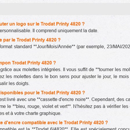
outer un logo sur le Trodat Printy 4820 ?
personnalisable. Il comprend uniquement la date.
ée par le Trodat Printy 4820 ?
format standard **Jour/Mois/Année** (par exemple, 23/MAI/2025).
mpon Trodat Printy 4820 ?
râce aux molettes intégrées. Il vous suffit de **tourner les mol
nez les molettes dans le bon sens pour ajuster le jour, le mois
alir les doigts.
isponibles pour le Trodat Printy 4820 ?
est livré avec une **cassette d'encre noire**. Cependant, des c
 le **bleu, rouge, violet et vert**. N'hésitez pas à vérifier l
s et à votre charte graphique.
tte d'encre compatible avec le Trodat Printy 4820 ?
patible est la **Trodat 6/4820**. Elle est spécialement co