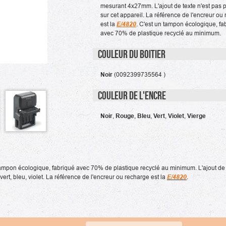
mesurant 4x27mm. L'ajout de texte n'est pas 
sur cet appareil. La référence de l'encreur ou
est la
E/4820
. C'est un tampon écologique, fa
avec 70% de plastique recyclé au minimum.
Couleur du boitier
Noir
(0092399735564 )
Couleur de l'encre
Noir
,
Rouge
,
Bleu
,
Vert
,
Violet
,
Vierge
(1 avis)
pon écologique, fabriqué avec 70% de plastique recyclé au minimum. L'ajout de te
vert, bleu, violet. La référence de l'encreur ou recharge est la
E/4820
.