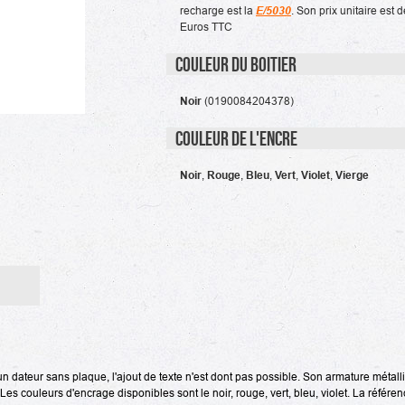
recharge est la
E/5030
. Son prix unitaire est 
Euros TTC
Couleur du boitier
Noir
(0190084204378)
Couleur de l'encre
Noir
,
Rouge
,
Bleu
,
Vert
,
Violet
,
Vierge
(1 avis)
d'un dateur sans plaque, l'ajout de texte n'est dont pas possible.
Son armature métalli
es couleurs d'encrage disponibles sont le noir, rouge, vert, bleu, violet. La référen