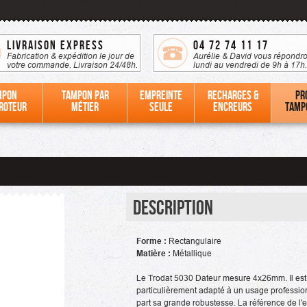
Livraison Express
04 72 74 11 17
Fabrication & expédition le jour de
Aurélie & David vous répondro
votre commande. Livraison 24/48h.
lundi au vendredi de 9h à 17h.
mpon
Tampon par
Empreinte
Recharges &
Pr
roteur
métier
seule
Encreurs
tamp
Description
Forme :
Rectangulaire
Matière :
Métallique
Le Trodat 5030 Dateur mesure 4x26mm. Il est
particulièrement adapté à un usage professio
part sa grande robustesse. La référence de l'