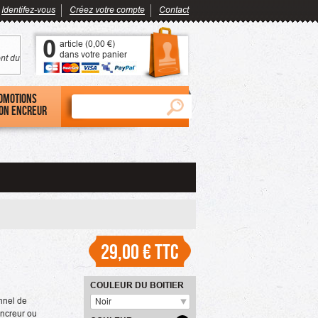
Identifez-vous
Créez votre compte
Contact
0
article (
0,00 €
)
dans votre panier
nt du
omotions
on encreur
29,00 €
TTC
COULEUR DU BOITIER
nnel de
Noir
encreur ou