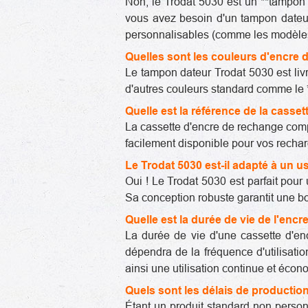
Non, le Trodat 5030 est un **tampon 
vous avez besoin d'un tampon date
personnalisables (comme les modèles 
Quelles sont les couleurs d'encre 
Le tampon dateur Trodat 5030 est liv
d'autres couleurs standard comme le **
Quelle est la référence de la casse
La cassette d'encre de rechange comp
facilement disponible pour vos recha
Le Trodat 5030 est-il adapté à un u
Oui ! Le Trodat 5030 est parfait pour 
Sa conception robuste garantit une bo
Quelle est la durée de vie de l'enc
La durée de vie d'une cassette d'enc
dépendra de la fréquence d'utilisatio
ainsi une utilisation continue et éco
Quels sont les délais de production
Étant un produit standard non person