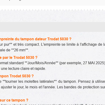
mpreinte du tampon dateur Trodat 5030 ?
 pur** et très compact. L'empreinte se limite à l'affichage de
tale de **26 mm**.
ée par le Trodat 5030 ?
format standard **Jour/Mois/Année** (par exemple, 27 MAI 2025)
 une lecture claire et rapide.
mpon Trodat 5030 ?
de **tourner les molettes latérales** du tampon. Pensez à utilis
juster le jour, le mois et l'année. Les bandes de protection sur
 sur ce tampon ?