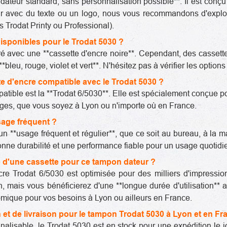
dateur standard, sans personnalisation possible**. Il est conç
ur avec du texte ou un logo, nous vous recommandons d'expl
Trodat Printy ou Professional).
disponibles pour le Trodat 5030 ?
ré avec une **cassette d'encre noire**. Cependant, des casset
bleu, rouge, violet et vert**. N'hésitez pas à vérifier les optio
tte d'encre compatible avec le Trodat 5030 ?
atible est la **Trodat 6/5030**. Elle est spécialement conçue p
rges, que vous soyez à Lyon ou n'importe où en France.
sage fréquent ?
un **usage fréquent et régulier**, que ce soit au bureau, à la m
nne durabilité et une performance fiable pour un usage quotidi
re d'une cassette pour ce tampon dateur ?
re Trodat 6/5030 est optimisée pour des milliers d'impressio
n, mais vous bénéficierez d'une **longue durée d'utilisation** 
nomique pour vos besoins à Lyon ou ailleurs en France.
 et de livraison pour le tampon Trodat 5030 à Lyon et en Fr
nalisable, le Trodat 5030 est en stock pour une expédition le