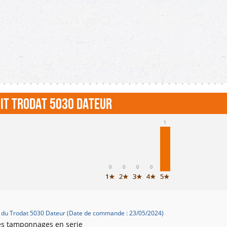
it Trodat 5030 Dateur
1
0
0
0
0
1★
2★
3★
4★
5★
 du Trodat 5030 Dateur (Date de commande : 23/05/2024)
des tamponnages en serie