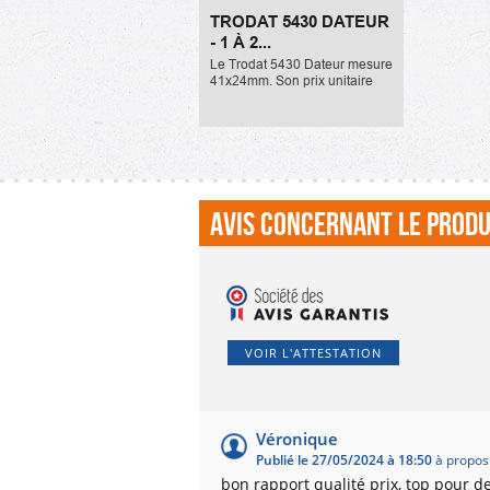
Trodat 5430 Dateur - 1 à
TRODAT 5430 DATEUR
2 lignes
- 1 À 2...
37,00 €
Le Trodat 5430 Dateur mesure
41x24mm. Son prix unitaire
est de 37,00 Euros TTC. Il est
particulièrement adapté à un
usage professionnel de part
sa grande...
Avis concernant le produ
VOIR L'ATTESTATION
Véronique
Publié le 27/05/2024 à 18:50
à propos
bon rapport qualité prix, top pour 