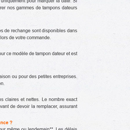
u uniquement pour marquer la date. Si
orer nos gammes de tampons dateurs
tes de rechange sont disponibles dans
ns lors de votre commande.
our ce modèle de tampon dateur et est
aison ou pour des petites entreprises.
en.
ns claires et nettes. Le nombre exact
avant de devoir la remplacer, assurant
ance ?
 jour même ou lendemain**. Les délais