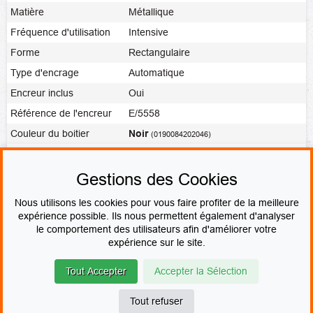
Matière
Métallique
Fréquence d'utilisation
Intensive
Forme
Rectangulaire
Type d'encrage
Automatique
Encreur inclus
Oui
Référence de l'encreur
E/5558
Couleur du boitier
Noir
(0190084202046)
Noir
,
Rouge
,
Bleu
,
Vert
,
Vierge
,
Couleur de l'encre
Violet
Gestions des Cookies
Fabrication
Fabrication express
Nous utilisons les cookies pour vous faire profiter de la meilleure
expérience possible. Ils nous permettent également d'analyser
le comportement des utilisateurs afin d'améliorer votre
PAIEMENT SÉCURISÉ
expérience sur le site.
Tout Accepter
Accepter la Sélection
© Le fabricant de Tampons
Contact
Mentions légales
CGV & CGU
Devenir revendeur
Plan du site
Tout refuser