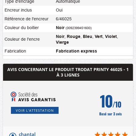
Type d'encrage
Automatique
Encreur inclus
Oui
Référence de l'encreur
6/46025
Couleur du boitier
Noir
(0092399451600)
Noir
,
Rouge
,
Bleu
,
Vert
,
Violet
,
Couleur de l'encre
Vierge
Fabrication
Fabrication express
AVIS CONCERNANT LE PRODUIT TRODAT PRINTY 46025 - 1
À 3 LIGNES
10
/10
VOIR L'ATTESTATION
Basé sur 3 avis
chantal