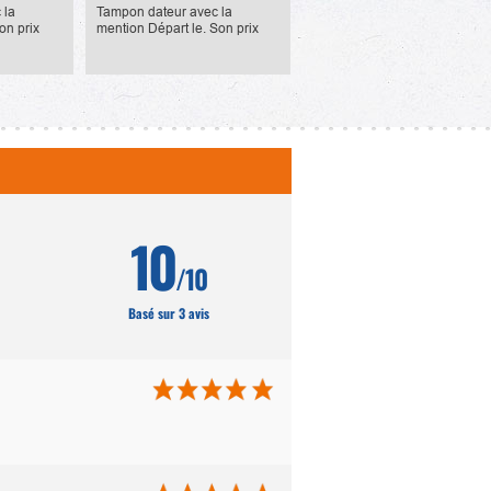
14,90 €
 la
Tampon dateur avec la
on prix
mention Départ le. Son prix
 euros ttc.
unitaire est de 14.90 euros ttc
10
/10
Basé sur 3 avis