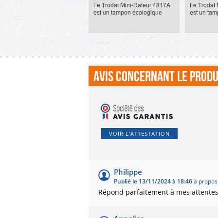
20,90 €
20,90 €
Le Trodat Mini-Dateur 4817A
Le Trodat
est un tampon écologique
est un ta
mesurant 3,8x47mm. Il
mesurant 
dispose d'un dateur
dispose d'
permettant d'insérer une
entier + da
formule avant la date. 11
l'ajout de t
formules...
Avis concernant le produ
VOIR L'ATTESTATION
Philippe
Publié le 13/11/2024 à 18:46
à propos 
Répond parfaitement à mes attentes,