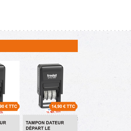
90 €
TTC
14,90 €
TTC
SAISI LE
Tampon Dateur Départ
EUR
TAMPON DATEUR
le
DÉPART LE