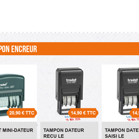
PON ENCREUR
20,90 €
TTC
14,90 €
TTC
14,
 Mini-Dateur
Tampon Dateur RECU
Tampon Dateur 
 MINI-DATEUR
TAMPON DATEUR
TAMPON DAT
LE
14,90 €
RECU LE
SAISI LE