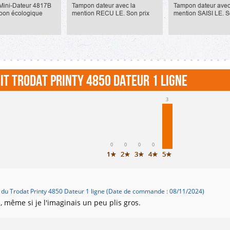
14,90 €
 Mini-Dateur 4817B
Tampon dateur avec la
Tampon dateur avec
mpon écologique
mention RECU LE. Son prix
mention SAISI LE. S
3,8x47mm. Il
unitaire est de 14.90 Euros ttc.
unitaire est de 14.90
un dateur avec jour
te. Il ne permet pas
exte. La...
it Trodat Printy 4850 Dateur 1 ligne
3
0
0
0
0
1★
2★
3★
4★
5★
du Trodat Printy 4850 Dateur 1 ligne (Date de commande : 08/11/2024)
 même si je l'imaginais un peu plis gros.