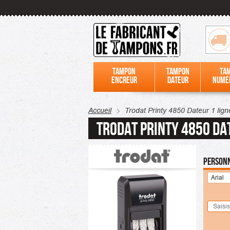
Tampon
Tampon
Ta
encreur
dateur
numé
Accueil
Trodat Printy 4850 Dateur 1 lign
Trodat Printy 4850 Da
Personn
Arial