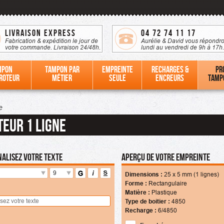
Livraison Express
04 72 74 11 17
Fabrication & expédition le jour de
Aurélie & David vous répondro
votre commande. Livraison 24/48h.
lundi au vendredi de 9h à 17h.
mpon
Tampon par
Empreinte
Recharges &
Pr
roteur
métier
seule
Encreurs
tamp
e
teur 1 ligne
alisez votre texte
Aperçu de votre empreinte
9
Dimensions :
25
x
5
mm (1 lignes)
Forme :
Rectangulaire
Matière :
Plastique
Type de boitier :
4850
Recharge :
6/4850