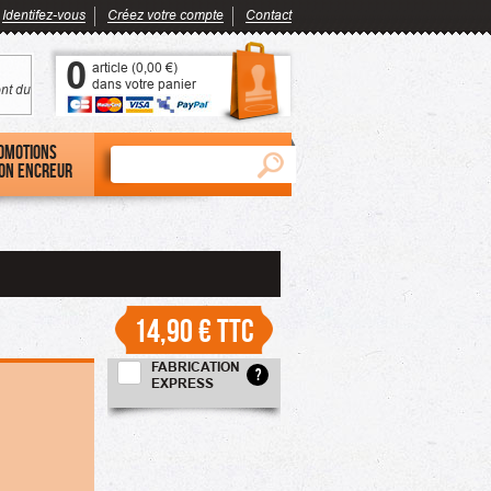
Identifez-vous
Créez votre compte
Contact
0
article (
0,00 €
)
dans votre panier
nt du
omotions
on encreur
14,90 €
TTC
FABRICATION
?
EXPRESS