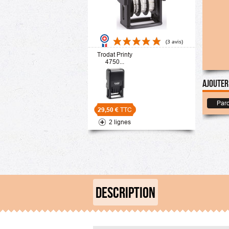
Trodat Printy
4750...
Ajouter
(3 avis)
Parc
29,50 €
TTC
2 lignes
DESCRIPTION