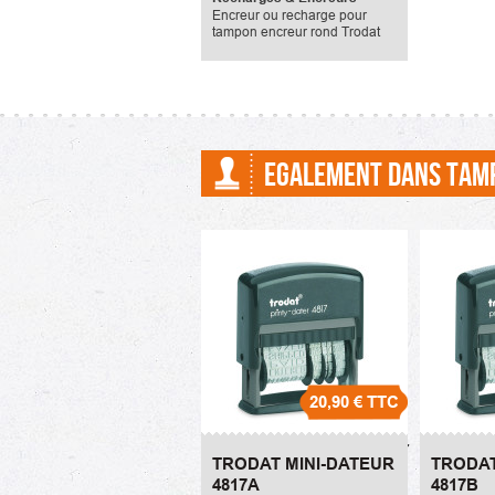
Encreur ou recharge pour
tampon encreur rond Trodat
Printy 4850.
EGALEMENT DANS TAM
20,90 €
TTC
Trodat Mini-Dateur
Trodat
TRODAT MINI-DATEUR
TRODAT
4817A
4817B
4817A
4817B