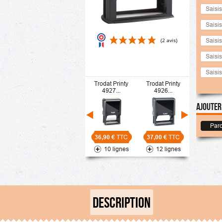
Trodat Printy
Trodat Printy
(2 avis)
4927...
4926...
Ajouter
Parc
36,90 €
TTC
37,00 €
TTC
10 lignes
12 lignes
DESCRIPTION