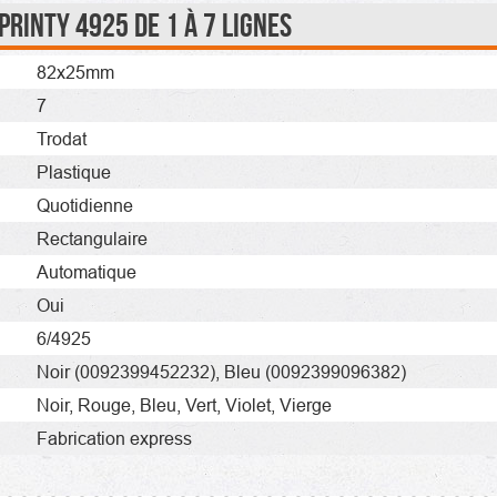
rinty 4925 de 1 à 7 lignes
82x25mm
7
Trodat
Plastique
Quotidienne
Rectangulaire
Automatique
Oui
6/4925
Noir
(0092399452232)
,
Bleu
(0092399096382)
Noir,
Rouge,
Bleu,
Vert,
Violet,
Vierge
Fabrication express