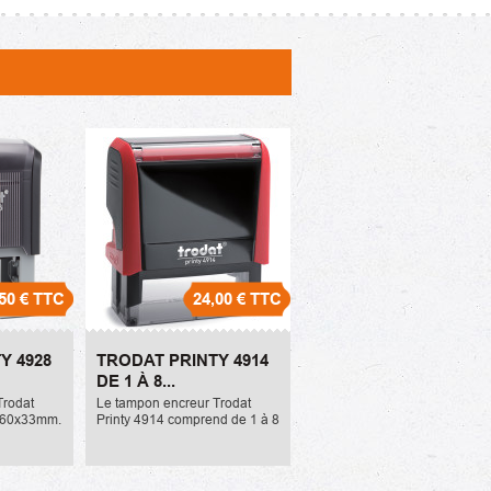
50 €
TTC
24,00 €
TTC
928 de 1 à
Trodat Printy 4914 de 1 à
Y 4928
TRODAT PRINTY 4914
8 lignes
DE 1 À 8...
24,00 €
Trodat
Le tampon encreur Trodat
e 60x33mm.
Printy 4914 comprend de 1 à 8
 lignes de
lignes et mesure 64x26mm. Il
référence
peut comprendre 8 lignes de
arge est la
texte maximum. La référence
de l'encreur...