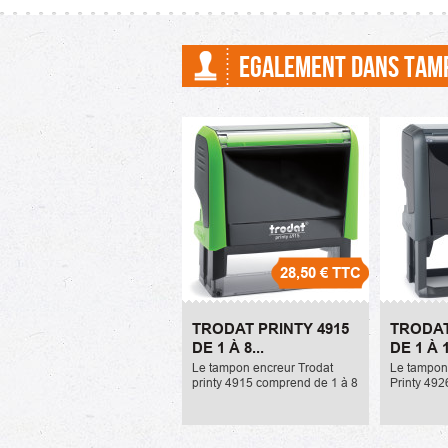
EGALEMENT DANS TAM
28,50 €
TTC
Trodat Printy 4915 de 1 à
Trodat Pr
TRODAT PRINTY 4915
TRODAT
8 lignes
12 lignes
DE 1 À 8...
DE 1 À 1
28,50 €
37,00 €
Le tampon encreur Trodat
Le tampon
printy 4915 comprend de 1 à 8
Printy 49
lignes et mesure 70x25mm. Il
Il peut co
peut comprendre 8 lignes de
de texte 
texte maximum. La référence
référence 
de l'encreur...
recharge e