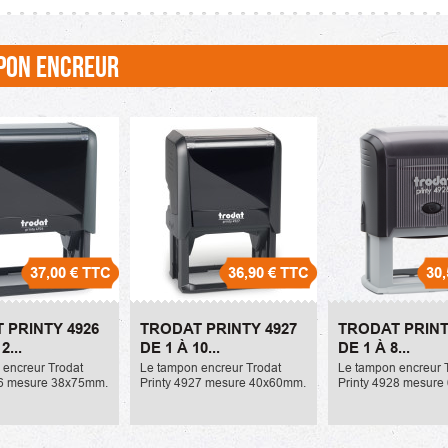
PON ENCREUR
37,00 €
TTC
36,90 €
TTC
30,
inty 4926 de 1 à
Trodat Printy 4927 de 1 à
Trodat Printy 4
 PRINTY 4926
TRODAT PRINTY 4927
TRODAT PRINT
10 lignes
8 lignes
2...
DE 1 À 10...
DE 1 À 8...
36,90 €
30,50 €
 encreur Trodat
Le tampon encreur Trodat
Le tampon encreur 
26 mesure 38x75mm.
Printy 4927 mesure 40x60mm.
Printy 4928 mesur
mprendre 12 lignes
Il peut comprendre 10 lignes
Il peut comprendre 8
maximum. La
de texte maximum. La
texte maximum. La 
de l'encreur ou
référence de l'encreur ou
de l'encreur ou rech
st la 6/4926. Son...
recharge est la 6/4927. Son...
6/4928. Son prix...