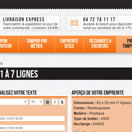
Livraison Express
04 72 74 11 17
Fabrication & expédition le jour de
Aurélie & David vous répondro
votre commande. Livraison 24/48h.
lundi au vendredi de 9h à 17h.
mpon
Tampon par
Empreinte
Recharges &
Pr
roteur
métier
seule
Encreurs
tamp
es
1 à 7 lignes
alisez votre texte
Aperçu de votre empreinte
11
Dimensions :
82
x
25
mm (7 lignes)
Forme :
Rectangulaire
Matière :
Plastique
Type de boitier :
4925
Recharge :
6/4925