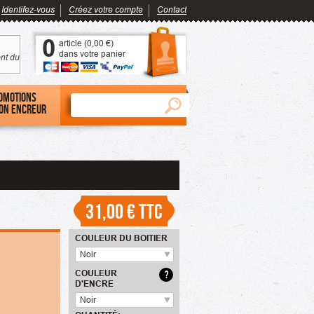
Identifez-vous
Créez votre compte
Contact
0
article (
0,00 €
)
dans votre panier
nt du
omotions
on encreur
31,00 €
TTC
COULEUR DU BOITIER
Noir
COULEUR
?
D'ENCRE
Noir