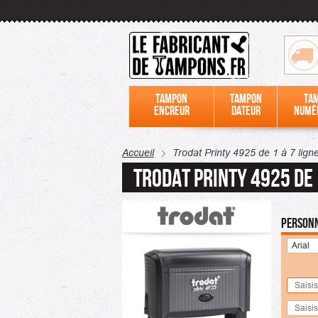
Tampon
Tampon
Ta
encreur
dateur
numé
Accueil
Trodat Printy 4925 de 1 à 7 lign
Trodat Printy 4925 de 
Personn
Arial