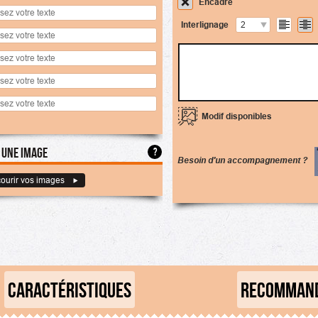
Encadré
Interlignage
2
Modif disponibles
 une image
?
Besoin d'un accompagnement ?
ourir vos images
CARACTÉRISTIQUES
RECOMMAND