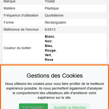
Marque
Trodat
Matière
Plastique
Fréquence d'utilisation
Quotidienne
Forme
Rectangulaire
Référence de l'encreur
6/4913
Blanc
,
Noir
,
Bleu
,
Couleur du boitier
Rouge
,
Vert
,
Rose
Noir
,
Rouge
,
Bleu
,
Vert
,
Violet
,
Couleur de l'encre
Vierge
Gestions des Cookies
Fabrication
Fabrication express
Nous utilisons les cookies pour vous faire profiter de la meilleure
expérience possible. Ils nous permettent également d'analyser
le comportement des utilisateurs afin d'améliorer votre
PAIEMENT SÉCURISÉ
expérience sur le site.
Tout Accepter
Accepter la Sélection