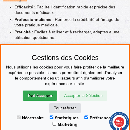
Efficacité
: Facilite l'identification rapide et précise des
documents médicaux.
Professionnalisme
: Renforce la crédibilité et l'image de
votre pratique médicale.
Praticité
: Faciles à utiliser et à recharger, adaptés à une
utilisation quotidienne.
Adoptez les
tampons encreurs personnalisés Trodat pour le
secteur médical et paramédical
pour optimiser vos opérations et
Gestions des Cookies
afficher un professionnalisme irréprochable dans toutes vos
transactions.
Nous utilisons les cookies pour vous faire profiter de la meilleure
expérience possible. Ils nous permettent également d'analyser
le comportement des utilisateurs afin d'améliorer votre
PAIEMENT SÉCURISÉ
expérience sur le site.
Tout Accepter
Accepter la Sélection
© Le fabricant de Tampons
Contact
Mentions légales
CGV & CGU
Devenir revendeur
Plan du site
Tout refuser
Marchand approuvé par la Société des Avis Garantis,
cliquez ici pour
Nécessaire
Statistiques
Préferences
afficher l'attestation.
9.6
/10
Marketing
2518 avis
|
FAQ
Gestion des cookies