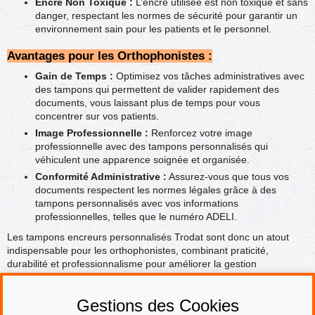
Encre Non Toxique :
L’encre utilisée est non toxique et sans
danger, respectant les normes de sécurité pour garantir un
environnement sain pour les patients et le personnel.
Avantages pour les Orthophonistes :
Gain de Temps :
Optimisez vos tâches administratives avec
des tampons qui permettent de valider rapidement des
documents, vous laissant plus de temps pour vous
concentrer sur vos patients.
Image Professionnelle :
Renforcez votre image
professionnelle avec des tampons personnalisés qui
véhiculent une apparence soignée et organisée.
Conformité Administrative :
Assurez-vous que tous vos
documents respectent les normes légales grâce à des
tampons personnalisés avec vos informations
professionnelles, telles que le numéro ADELI.
Les tampons encreurs personnalisés Trodat sont donc un atout
indispensable pour les orthophonistes, combinant praticité,
durabilité et professionnalisme pour améliorer la gestion
quotidienne de votre cabinet. Que ce soit pour des consultations en
cabinet ou pour des interventions en milieu scolaire ou hospitalier,
Gestions des Cookies
ces tampons répondent parfaitement aux besoins spécifiques de la