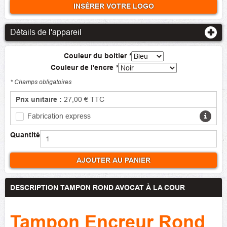
INSÉRER VOTRE LOGO
Détails de l'appareil
Couleur du boitier
*
Couleur de l'encre
*
* Champs obligatoires
Prix unitaire :
27,00 €
TTC
Fabrication express
Quantité
AJOUTER AU PANIER
DESCRIPTION TAMPON ROND AVOCAT À LA COUR
Tampon Encreur Rond