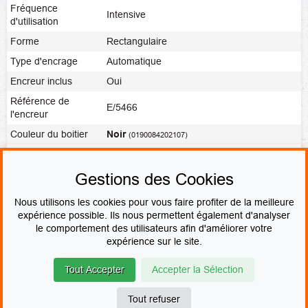
Fréquence
Intensive
d'utilisation
Forme
Rectangulaire
Type d'encrage
Automatique
Encreur inclus
Oui
Référence de
E/5466
l'encreur
Couleur du boitier
Noir
(0190084202107)
Noir
,
Rouge
,
Bleu
,
Vert
,
Violet
,
Couleur de l'encre
Bleu/Rouge
,
Vierge
Gestions des Cookies
Fabrication
Fabrication express
Nous utilisons les cookies pour vous faire profiter de la meilleure
expérience possible. Ils nous permettent également d'analyser
le comportement des utilisateurs afin d'améliorer votre
PAIEMENT SÉCURISÉ
expérience sur le site.
Tout Accepter
Accepter la Sélection
© Le fabricant de Tampons
Contact
Mentions légales
CGV & CGU
Devenir revendeur
Plan du site
Tout refuser