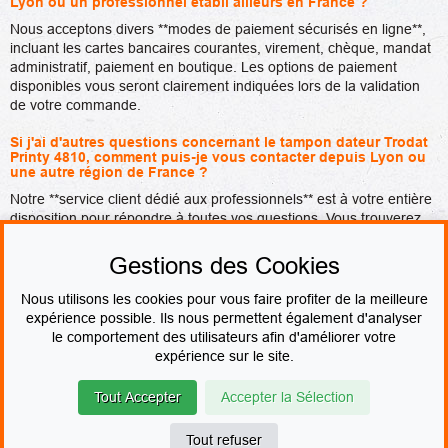
Lyon ou un professionnel établi ailleurs en France ?
Nous acceptons divers **modes de paiement sécurisés en ligne**,
incluant les cartes bancaires courantes, virement, chèque, mandat
administratif, paiement en boutique. Les options de paiement
disponibles vous seront clairement indiquées lors de la validation
de votre commande.
Si j'ai d'autres questions concernant le tampon dateur Trodat
Printy 4810, comment puis-je vous contacter depuis Lyon ou
une autre région de France ?
Notre **service client dédié aux professionnels** est à votre entière
disposition pour répondre à toutes vos questions. Vous trouverez
nos coordonnées (adresse e-mail et numéro de téléphone) sur
notre page de contact. N'hésitez pas à nous solliciter, que vous
Gestions des Cookies
soyez une entreprise à Lyon, une administration en Auvergne-
Rhône-Alpes ou un professionnel dans toute autre région de
Nous utilisons les cookies pour vous faire profiter de la meilleure
France.
expérience possible. Ils nous permettent également d'analyser
le comportement des utilisateurs afin d'améliorer votre
PAIEMENT SÉCURISÉ
expérience sur le site.
Tout Accepter
Accepter la Sélection
© Le fabricant de Tampons
Contact
Mentions légales
CGV & CGU
Devenir revendeur
Plan du site
Tout refuser