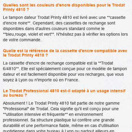
Quelles sont les couleurs d'encre disponibles pour le Trodat
Printy 4810 ?
Le tampon dateur Trodat Printy 4810 est livré avec une **cassette
d'encre noire**. Cependant, des cassettes de rechange sont
disponibles dans d'autres couleurs standard comme le
**bleu,rouge, violet et vert**. N'hésitez pas à vérifier les options lors
de votre commande.
Quelle est la référence de la cassette d'encre compatible avec
le Trodat Printy 4810 ?
La cassette d'encre de rechange compatible est la **Trodat
6/4810**. Elle est spécialement conçue pour ce modèle de tampon
dateur et est facilement disponible pour vos recharges, que vous
soyez à Lyon ou n'importe où en France.
Le Trodat Professional 4810 est-il adapté à un usage intensif
au bureau ?
Absolument ! Le Trodat Printy 4810 fait partie de notre gamme
"Professional" de Trodat. Cela signifie qu'il est conçu pour une
**utilisation intensive et fréquente** en environnement
professionnel. Sa structure plastique lui confère une grande
durabilité et une performance fiable, même en cas d'utilisation
quotidienne dans votre bureau à Lyon ou partout ailleurs en